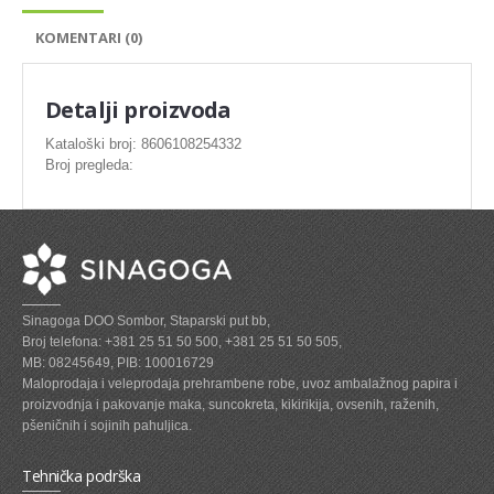
SVEZE MESO - PILETINA
KOMENTARI (0)
MINI DELIKATES I VIRSLE
ZAMRZNUTO MESO SVINJSKO
Detalji proizvoda
ZAMRZNUTA RIBA
Kataloški broj: 8606108254332
Broj pregleda:
ZAMRZNUTO MESO PILETINA
PASTETE I MESNI NARESCI
TUNJEVINE I KONZERVE
GOTOVA JELA
Sinagoga DOO Sombor, Staparski put bb,
SIROVINA ZA GASTRO
Broj telefona: +381 25 51 50 500, +381 25 51 50 505,
MB: 08245649, PIB: 100016729
GASTRO
Maloprodaja i veleprodaja prehrambene robe, uvoz ambalažnog papira i
proizvodnja i pakovanje maka, suncokreta, kikirikija, ovsenih, raženih,
KISELISI
pšeničnih i sojinih pahuljica.
KECAP, SENF, REN, PARADAJZ,SOS
Tehnička podrška
KOMPOTI