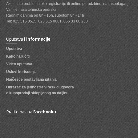
Ako imate problema oko registracije ili online porudžbine, na raspolaganju
Vam je naša tehnička podrška.
SVEZE VOCE
Radnim danima od 8h - 16h, subotom 8h - 14h
SVEZE POVRCE
Tel: 025 515 0515, 025 515 0061, 065 33 60 238
DZEMOVI, MARMALADE I MED
Uputstva
i informacije
BOMBONI
Uputstva
ZVAKE
Kako naručiti
Video uputstva
LIZALICE
Uslovi korišćenja
COKOLADE
Najčešće postavljana pitanja
Obrazac za jednostrani raskid ugovora
KREMOVI
o kupoprodaji sklopljenog na daljinu
BOMBONJERE I PRALINE
MALE COKOLADE I BAROVI
Pratite nas na
Facebooku
KEKSOVI
KEKS STRUDLE