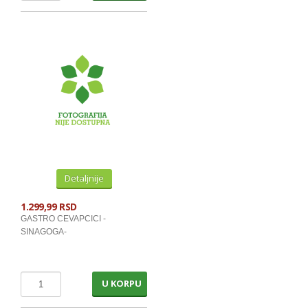
BALSAMI I REGENERATORI
GELOVI,LAKOVI I ULJA ZA KOSU
KONDOMI, SUP.LEPAK, FLASTERI
BRIJACI I PATRONE ZA BRIJANJE
KREME ZA CIPELE
INSEKTICIDI
CUMUR I HEPO KOCKE
Detaljnije
SVECE
BATER.SIJALICE,UPALJACI,SIBICE
1.299,99 RSD
GASTRO CEVAPCICI -
SINAGOGA-
SOKOVI, VODE, ALKOHOL
NEGAZIRANI SOKOVI PET
U KORPU
NEGAZIRANI SOKOVI BRIK