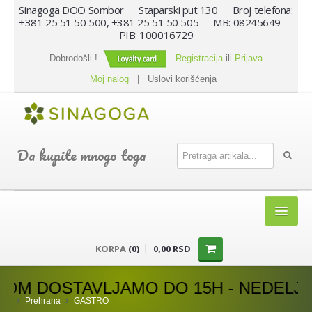
Sinagoga DOO Sombor Staparski put 130 Broj telefona:
+381 25 51 50 500, +381 25 51 50 505 MB: 08245649
PIB: 100016729
Dobrodošli !
Registracija
ili
Prijava
Moj nalog
|
Uslovi korišćenja
Da kupite mnogo toga
HOME
KORPA
(0)
0,00 RSD
SHOP
OSTAVLJAMO DO 15H - NEDELJOM DOS
PREHRANA
Prehrana
GASTRO