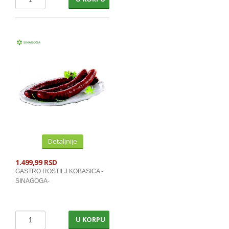
PASTE I CETKICE ZA ZUBE
PASTE I PENE ZA BRIJANJE
PASTE ZA RUKE
HEMIJSKI ARTIKLI
OSVEZIVACI
KOZMETIKA
KREME ZA RUKE I LICE
SMINKA,PARFEMI,LAKOVI,LABELA
Detaljnije
KREME ZA SUNCANJE I DEPILACIJU
1.499,99 RSD
GASTRO ROSTILJ KOBASICA -
FARBE,HIDROGENI,CETKE ZA KOSU
SINAGOGA-
DEZODORANSI
ROLL ON, STICK, LOSIONI
U KORPU