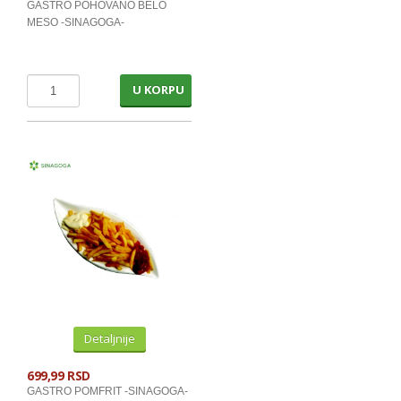
GASTRO POHOVANO BELO
ZDRAVA HRANA PAKOVANO - SH
MESO -SINAGOGA-
PROGRAM ZA SPORTISTE
MLECNI PROIZVODI
U KORPU
TRAJNO I COKOLADNO MLEKO
SLADOLEDI
MARGARIN I MASLAC
MAJONEZ I SOS
SIR I SIRNI NAMAZI
PROIZVODI OD BILJ.MASTI I ULJA
VOCNI JOGURTI I PUDINZI
Detaljnije
DELIKATES RFS
SVEZE MESO - SVINJSKO
699,99 RSD
GASTRO POMFRIT -SINAGOGA-