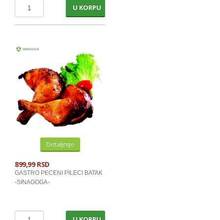
UBRUSI I SALVETE
U KORPU
PAPIRNE I VLAZNE MARAMICE
SUNDJ.KRPE,ZICE,CACKAL.,GUMICE
NOVINE
KNJIGE I SLIKOVNICE
KESE ZA ZAMRZ.SMECE I RUKAVICE
SAMPONI ZA KOSU
SAPUNI
KUPKE I GELOVI ZA TUSIRANJE
Detaljnije
DETERDZENTI ZA VES
899,99 RSD
GASTRO PECENI PILECI BATAK
TECNI DET. I KAPSULE ZA VES
-SINAGOGA-
OMEKSIVACI I STIRKE
DETERDZENTI ZA POSUDJE
U KORPU