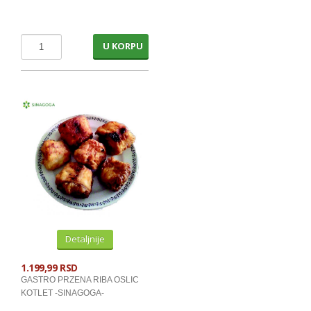
KECAP, SENF, REN, PARADAJZ,SOS
KOMPOTI
U KORPU
SVEZE VOCE
SVEZE POVRCE
DZEMOVI, MARMALADE I MED
BOMBONI
ZVAKE
LIZALICE
COKOLADE
Detaljnije
KREMOVI
1.199,99 RSD
BOMBONJERE I PRALINE
GASTRO PRZENA RIBA OSLIC
MALE COKOLADE I BAROVI
KOTLET -SINAGOGA-