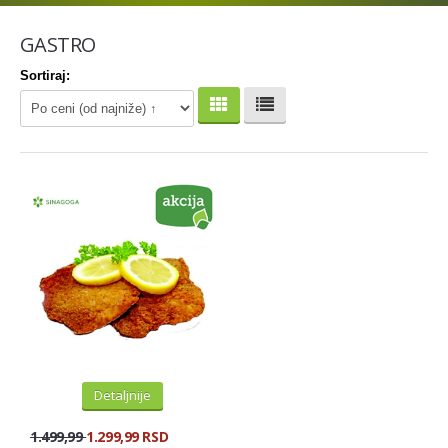
DODACI JELIMA
GASTRO
SUPE, KOCKE I NUDLE
Sortiraj:
DODACI ZA KOLACE
AROME I BOJE ZA KOLACE
PRASKASTI ZACINI
TESTA
HLEB I PECIVA
ZITARICE I PRERADJEVINE
SEMENKE I KIKIRIKI
DECJE HRANE I NAPITCI
Detaljnije
ZDRAVA HRANA I NAPITCI
ZDRAVA HRANA RINFUZA
1.499,99
1.299,99 RSD