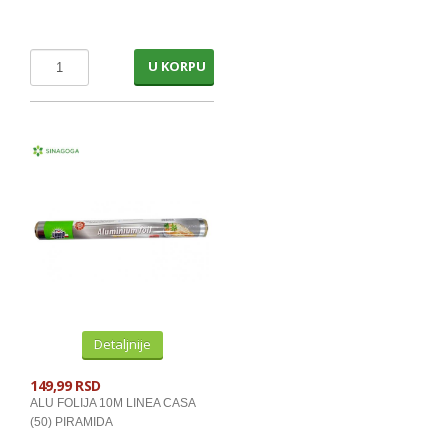
KECAP, SENF, REN, PARADAJZ,SOS
KOMPOTI
U KORPU
SVEZE VOCE
SVEZE POVRCE
DZEMOVI, MARMALADE I MED
BOMBONI
ZVAKE
LIZALICE
COKOLADE
Detaljnije
KREMOVI
149,99 RSD
BOMBONJERE I PRALINE
ALU FOLIJA 10M LINEA CASA
MALE COKOLADE I BAROVI
(50) PIRAMIDA