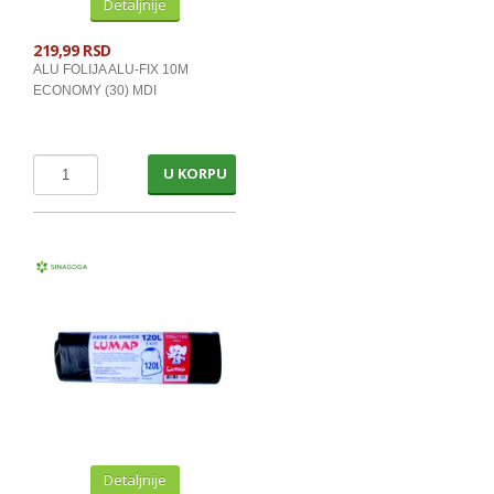
Detaljnije
219,99 RSD
ALU FOLIJA ALU-FIX 10M
ECONOMY (30) MDI
U KORPU
Detaljnije