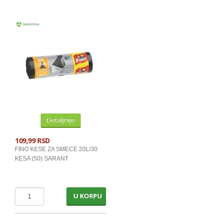
INSTANT SOKOVI,SUMECE I SIRUPI
GAZIRANA PICA
ENERGETSKI NAPICI
PIVO
VODE
VINA - 0.75L I PAKETI
Detaljnije
VINA - 1L I 2L
109,99 RSD
RAKIJE I VINJACI
FINO KESE ZA SMECE 20L/30
ZESTOKA PICA
KESA (50) SARANT
UVOZNO PICE
U KORPU
NEPREHRANA