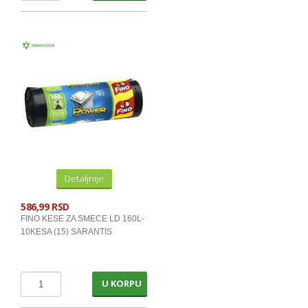
BALSAMI I REGENERATORI
GELOVI,LAKOVI I ULJA ZA KOSU
KONDOMI, SUP.LEPAK, FLASTERI
BRIJACI I PATRONE ZA BRIJANJE
KREME ZA CIPELE
INSEKTICIDI
CUMUR I HEPO KOCKE
Detaljnije
SVECE
BATER.SIJALICE,UPALJACI,SIBICE
586,99 RSD
FINO KESE ZA SMECE LD 160L-
10KESA (15) SARANTIS
SOKOVI, VODE, ALKOHOL
NEGAZIRANI SOKOVI PET
U KORPU
NEGAZIRANI SOKOVI BRIK