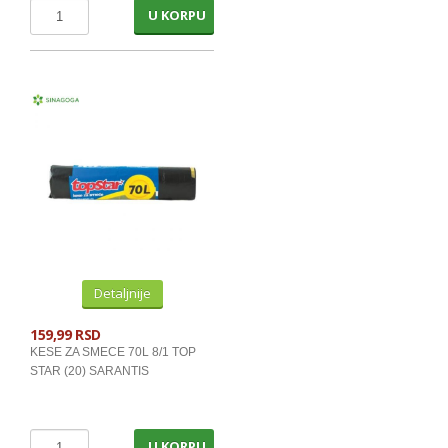
UBRUSI I SALVETE
U KORPU
PAPIRNE I VLAZNE MARAMICE
SUNDJ.KRPE,ZICE,CACKAL.,GUMICE
NOVINE
KNJIGE I SLIKOVNICE
KESE ZA ZAMRZ.SMECE I RUKAVICE
SAMPONI ZA KOSU
SAPUNI
KUPKE I GELOVI ZA TUSIRANJE
Detaljnije
DETERDZENTI ZA VES
159,99 RSD
KESE ZA SMECE 70L 8/1 TOP
TECNI DET. I KAPSULE ZA VES
STAR (20) SARANTIS
OMEKSIVACI I STIRKE
DETERDZENTI ZA POSUDJE
U KORPU