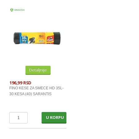
HRANA ZA KUCE I MACE
SOBNO CVECE I OPREMA ZA BASTU
SEMENA ZA POVRCE I CVECE
SAKSIJE
SEZONA USKRS, BOZIC, LETO
KNJIGE I SLIKOVNICE
Detaljnije
PARTY PROGRAM I UKRASNE KESE
196,99 RSD
CARAPE, NAZUVKE
FINO KESE ZA SMECE HD 35L-
30 KESA (40) SARANTIS
POSTELJINA I TEKSTIL
KOFERI,TORBE,KISOBRANI,NOVCANI
U KORPU
DONJI VES, GARDEROBA
CETKE I METLE