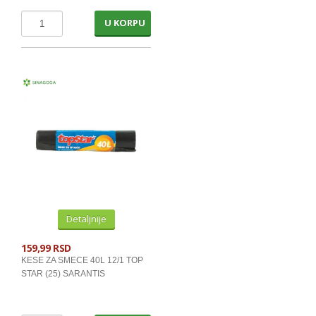
CAJEVI
U KORPU
TOPLI NAPITCI
KAFA INSTANT,KAPSULE,ESPRESSO
KAFA INSTANT KESICE
KAFA TRADICIONALNA
ZAMRZNUTO VOCE I POVRCE
ZAMRZNUTO TESTO I TORTE
Detaljnije
HEMIJA
159,99 RSD
KESE ZA SMECE 40L 12/1 TOP
ULOSCI, VATE I PELENE
STAR (25) SARANTIS
PAPIRI