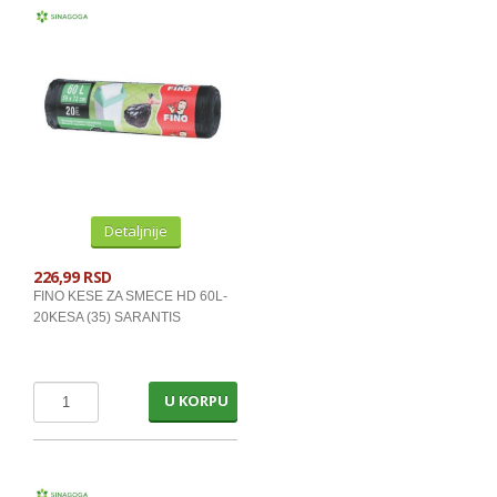
SKOLSKI PRIBOR
IGRACKE
STAKLO,KERAMIKA,DEKORACIJE
POSUDJE I KUHINJSKI DODACI
GALANTERIJA ZA KUPATILO
PLASTIKA
Detaljnije
SITNI KUCNI APARATI
226,99 RSD
AUTO KOZMETIKA
FINO KESE ZA SMECE HD 60L-
20KESA (35) SARANTIS
ROBNA MARKA
U KORPU
SUPER HRANA
ŽITOKOMERC