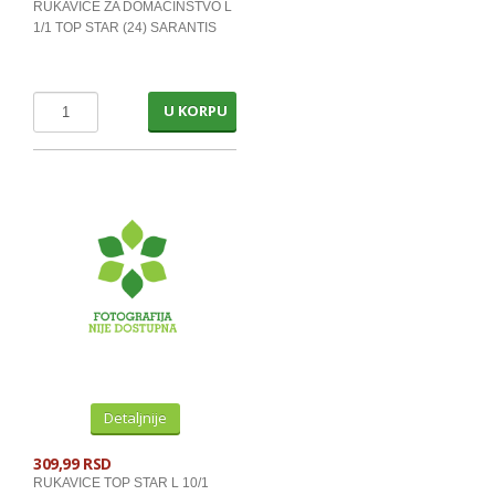
RUKAVICE ZA DOMACINSTVO L
ZDRAVA HRANA PAKOVANO - SH
1/1 TOP STAR (24) SARANTIS
PROGRAM ZA SPORTISTE
MLECNI PROIZVODI
U KORPU
TRAJNO I COKOLADNO MLEKO
SLADOLEDI
MARGARIN I MASLAC
MAJONEZ I SOS
SIR I SIRNI NAMAZI
PROIZVODI OD BILJ.MASTI I ULJA
VOCNI JOGURTI I PUDINZI
Detaljnije
DELIKATES RFS
SVEZE MESO - SVINJSKO
309,99 RSD
RUKAVICE TOP STAR L 10/1