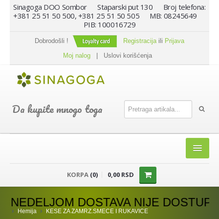
Sinagoga DOO Sombor Staparski put 130 Broj telefona:
+381 25 51 50 500, +381 25 51 50 505 MB: 08245649
PIB: 100016729
Dobrodošli !
Registracija
ili
Prijava
Moj nalog
|
Uslovi korišćenja
Da kupite mnogo toga
HOME
KORPA
(0)
0,00 RSD
SHOP
STAVA NIJE DOSTUPNA.
PREHRANA
Hemija
KESE ZA ZAMRZ.SMECE I RUKAVICE