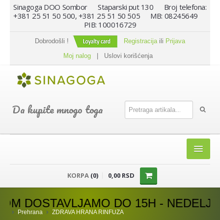
Sinagoga DOO Sombor Staparski put 130 Broj telefona:
+381 25 51 50 500, +381 25 51 50 505 MB: 08245649
PIB: 100016729
Dobrodošli !
Registracija
ili
Prijava
Moj nalog
|
Uslovi korišćenja
Da kupite mnogo toga
HOME
KORPA
(0)
0,00 RSD
SHOP
 DOSTAVLJAMO DO 15H - NEDELJOM D
PREHRANA
Prehrana
ZDRAVA HRANA RINFUZA