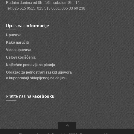
UBRUSI I SALVETE
Radnim danima od 8h - 16h, subotom 8h - 14h
Tel: 025 515 0515, 025 515 0061, 065 33 60 238
PAPIRNE I VLAZNE MARAMICE
SUNDJ.KRPE,ZICE,CACKAL.,GUMICE
Uputstva
i informacije
NOVINE
Uputstva
Kako naručiti
KNJIGE I SLIKOVNICE
Video uputstva
KESE ZA ZAMRZ.SMECE I RUKAVICE
Uslovi korišćenja
Najčešće postavljana pitanja
SAMPONI ZA KOSU
Obrazac za jednostrani raskid ugovora
SAPUNI
o kupoprodaji sklopljenog na daljinu
KUPKE I GELOVI ZA TUSIRANJE
Pratite nas na
Facebooku
DETERDZENTI ZA VES
TECNI DET. I KAPSULE ZA VES
OMEKSIVACI I STIRKE
DETERDZENTI ZA POSUDJE