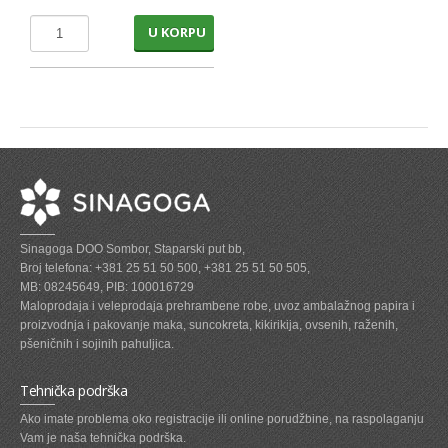
CAJEVI
U KORPU
TOPLI NAPITCI
KAFA INSTANT,KAPSULE,ESPRESSO
KAFA INSTANT KESICE
KAFA TRADICIONALNA
ZAMRZNUTO VOCE I POVRCE
ZAMRZNUTO TESTO I TORTE
Sinagoga DOO Sombor, Staparski put bb,
Broj telefona: +381 25 51 50 500, +381 25 51 50 505,
MB: 08245649, PIB: 100016729
Maloprodaja i veleprodaja prehrambene robe, uvoz ambalažnog papira i
HEMIJA
proizvodnja i pakovanje maka, suncokreta, kikirikija, ovsenih, raženih,
pšeničnih i sojinih pahuljica.
ULOSCI, VATE I PELENE
Tehnička podrška
PAPIRI
Ako imate problema oko registracije ili online porudžbine, na raspolaganju
Vam je naša tehnička podrška.