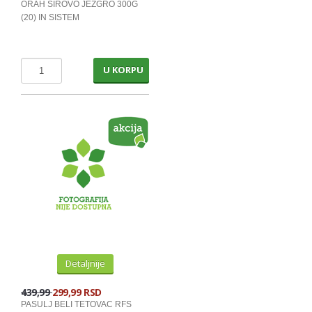
ORAH SIROVO JEZGRO 300G
ZDRAVA HRANA PAKOVANO - SH
(20) IN SISTEM
PROGRAM ZA SPORTISTE
MLECNI PROIZVODI
U KORPU
TRAJNO I COKOLADNO MLEKO
SLADOLEDI
MARGARIN I MASLAC
MAJONEZ I SOS
SIR I SIRNI NAMAZI
PROIZVODI OD BILJ.MASTI I ULJA
VOCNI JOGURTI I PUDINZI
Detaljnije
DELIKATES RFS
SVEZE MESO - SVINJSKO
439,99
299,99 RSD
PASULJ BELI TETOVAC RFS