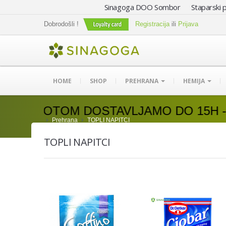
Sinagoga DOO Sombor Staparski p
Dobrodošli !
Registracija
ili
Prijava
HOME
SHOP
PREHRANA
HEMIJA
BOTOM DOSTAVLJAMO DO 15H - NEDE
Prehrana
TOPLI NAPITCI
TOPLI NAPITCI