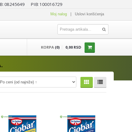
 MB: 08245649 PIB: 100016729
Moj nalog
|
Uslovi korišćenja
KORPA
(0)
0,00 RSD