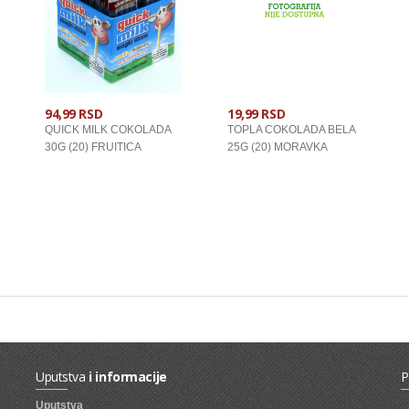
94,99 RSD
19,99 RSD
QUICK MILK COKOLADA
TOPLA COKOLADA BELA
30G (20) FRUITICA
25G (20) MORAVKA
U KORPU
U KORPU
Uputstva
i informacije
P
Uputstva