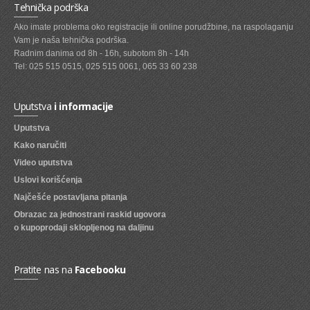
Tehnička podrška
SVEZE VOCE
Ako imate problema oko registracije ili online porudžbine, na raspolaganju
Vam je naša tehnička podrška.
SVEZE POVRCE
Radnim danima od 8h - 16h, subotom 8h - 14h
Tel: 025 515 0515, 025 515 0061, 065 33 60 238
DZEMOVI, MARMALADE I MED
BOMBONI
Uputstva
i informacije
ZVAKE
Uputstva
Kako naručiti
LIZALICE
Video uputstva
COKOLADE
Uslovi korišćenja
KREMOVI
Najčešće postavljana pitanja
Obrazac za jednostrani raskid ugovora
BOMBONJERE I PRALINE
o kupoprodaji sklopljenog na daljinu
MALE COKOLADE I BAROVI
Pratite nas na
Facebooku
KEKSOVI
KEKS STRUDLE