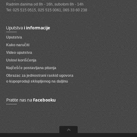
Radnim danima od 8h - 16h, subotom 8h - 14h
SVEZE VOCE
Tel: 025 515 0515, 025 515 0061, 065 33 60 238
SVEZE POVRCE
Uputstva
i informacije
DZEMOVI, MARMALADE I MED
Uputstva
BOMBONI
Kako naručiti
Video uputstva
ZVAKE
Uslovi korišćenja
LIZALICE
Najčešće postavljana pitanja
Obrazac za jednostrani raskid ugovora
COKOLADE
o kupoprodaji sklopljenog na daljinu
KREMOVI
BOMBONJERE I PRALINE
Pratite nas na
Facebooku
MALE COKOLADE I BAROVI
KEKSOVI
KEKS STRUDLE