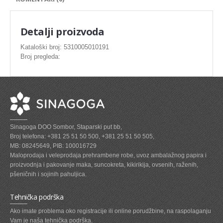
SVEZE MESO - PILETINA
MINI DELIKATES I VIRSLE
Detalji proizvoda
ZAMRZNUTO MESO SVINJSKO
Kataloški broj: 5310005010191
Broj pregleda:
ZAMRZNUTA RIBA
ZAMRZNUTO MESO PILETINA
PASTETE I MESNI NARESCI
TUNJEVINE I KONZERVE
Sinagoga DOO Sombor, Staparski put bb,
GOTOVA JELA
Broj telefona: +381 25 51 50 500, +381 25 51 50 505,
MB: 08245649, PIB: 100016729
SIROVINA ZA GASTRO
Maloprodaja i veleprodaja prehrambene robe, uvoz ambalažnog papira i
proizvodnja i pakovanje maka, suncokreta, kikirikija, ovsenih, raženih,
GASTRO
pšeničnih i sojinih pahuljica.
KISELISI
Tehnička podrška
KECAP, SENF, REN, PARADAJZ,SOS
Ako imate problema oko registracije ili online porudžbine, na raspolaganju
Vam je naša tehnička podrška.
KOMPOTI