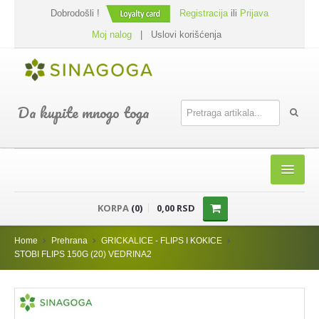
Dobrodošli !
Registracija
ili
Prijava
Moj nalog
|
Uslovi korišćenja
Da kupite mnogo toga
HOME
KORPA
(0)
0,00 RSD
SHOP
Home
Prehrana
GRICKALICE - FLIPS I KOKICE
PREHRANA
STOBI FLIPS 150G (20) VEDRINA2
DODACI JELIMA