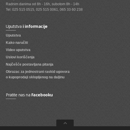
Radnim danima od 8h - 16h, subotom 8h - 14h
SVEZE VOCE
Tel: 025 515 0515, 025 515 0061, 065 33 60 238
SVEZE POVRCE
Uputstva
i informacije
DZEMOVI, MARMALADE I MED
Uputstva
BOMBONI
Kako naručiti
Video uputstva
ZVAKE
Uslovi korišćenja
LIZALICE
Najčešće postavljana pitanja
Obrazac za jednostrani raskid ugovora
COKOLADE
o kupoprodaji sklopljenog na daljinu
KREMOVI
BOMBONJERE I PRALINE
Pratite nas na
Facebooku
MALE COKOLADE I BAROVI
KEKSOVI
KEKS STRUDLE