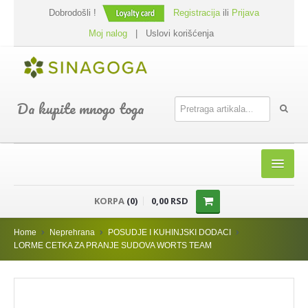
Dobrodošli !
Registracija
ili
Prijava
Moj nalog
|
Uslovi korišćenja
Da kupite mnogo toga
HOME
KORPA
(0)
0,00 RSD
SHOP
Home
Neprehrana
POSUDJE I KUHINJSKI DODACI
PREHRANA
LORME CETKA ZA PRANJE SUDOVA WORTS TEAM
DODACI JELIMA