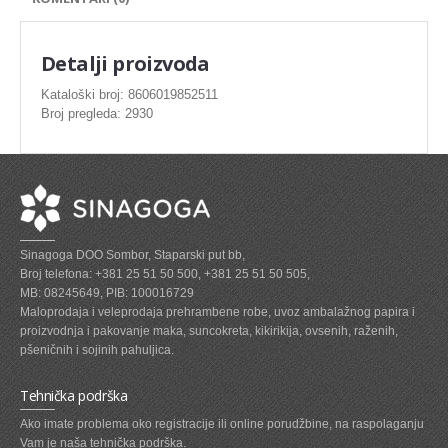
SVEZE MESO - PILETINA
MINI DELIKATES I VIRSLE
Detalji proizvoda
ZAMRZNUTO MESO SVINJSKO
Kataloški broj: 8606019852511
Broj pregleda: 2930
ZAMRZNUTA RIBA
ZAMRZNUTO MESO PILETINA
PASTETE I MESNI NARESCI
TUNJEVINE I KONZERVE
Sinagoga DOO Sombor, Staparski put bb,
GOTOVA JELA
Broj telefona: +381 25 51 50 500, +381 25 51 50 505,
MB: 08245649, PIB: 100016729
SIROVINA ZA GASTRO
Maloprodaja i veleprodaja prehrambene robe, uvoz ambalažnog papira i
proizvodnja i pakovanje maka, suncokreta, kikirikija, ovsenih, raženih,
GASTRO
pšeničnih i sojinih pahuljica.
KISELISI
Tehnička podrška
KECAP, SENF, REN, PARADAJZ,SOS
Ako imate problema oko registracije ili online porudžbine, na raspolaganju
Vam je naša tehnička podrška.
KOMPOTI