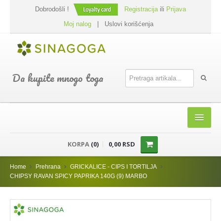
Dobrodošli !
Registracija
ili
Prijava
Moj nalog
|
Uslovi korišćenja
Da kupite mnogo toga
HOME
KORPA
(0)
0,00 RSD
SHOP
Home
Prehrana
GRICKALICE - CIPS I TORTILJA
PREHRANA
CHIPSY RAVAN SPICY PAPRIKA 140G (9) MARBO
DODACI JELIMA