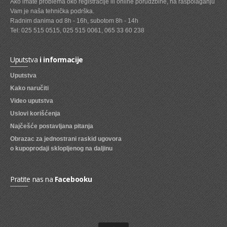
Ako imate problema oko registracije ili online porudžbine, na raspolaganju
Vam je naša tehnička podrška.
SVEZE VOCE
Radnim danima od 8h - 16h, subotom 8h - 14h
Tel: 025 515 0515, 025 515 0061, 065 33 60 238
SVEZE POVRCE
DZEMOVI, MARMALADE I MED
Uputstva
i informacije
BOMBONI
Uputstva
Kako naručiti
ZVAKE
Video uputstva
LIZALICE
Uslovi korišćenja
COKOLADE
Najčešće postavljana pitanja
Obrazac za jednostrani raskid ugovora
KREMOVI
o kupoprodaji sklopljenog na daljinu
BOMBONJERE I PRALINE
Pratite nas na
Facebooku
MALE COKOLADE I BAROVI
KEKSOVI
KEKS STRUDLE