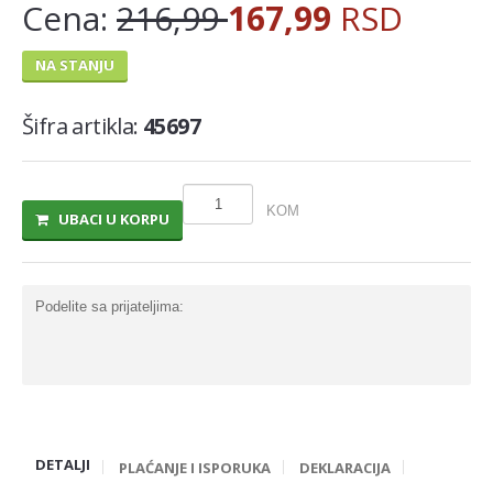
Cena:
216,99
167,99
RSD
MLECNI PROIZVODI
NA STANJU
TRAJNO I COKOLADNO MLEKO
SLADOLEDI
Šifra artikla:
45697
MARGARIN I MASLAC
MAJONEZ I SOS
KOM
UBACI U KORPU
SIR I SIRNI NAMAZI
PROIZVODI OD BILJ.MASTI I ULJA
Podelite sa prijateljima:
VOCNI JOGURTI I PUDINZI
DELIKATES RFS
SVEZE MESO - SVINJSKO
SVEZE MESO - JUNECE
DETALJI
SVEZE MESO - RIBA
PLAĆANJE I ISPORUKA
DEKLARACIJA