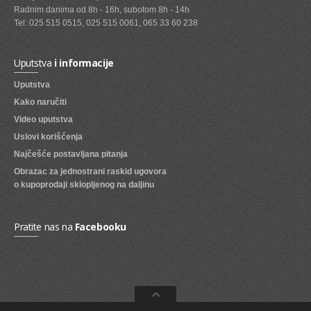
Radnim danima od 8h - 16h, subotom 8h - 14h
SVEZE VOCE
Tel: 025 515 0515, 025 515 0061, 065 33 60 238
SVEZE POVRCE
Uputstva
i informacije
DZEMOVI, MARMALADE I MED
Uputstva
BOMBONI
Kako naručiti
Video uputstva
ZVAKE
Uslovi korišćenja
LIZALICE
Najčešće postavljana pitanja
Obrazac za jednostrani raskid ugovora
COKOLADE
o kupoprodaji sklopljenog na daljinu
KREMOVI
BOMBONJERE I PRALINE
Pratite nas na
Facebooku
MALE COKOLADE I BAROVI
KEKSOVI
KEKS STRUDLE