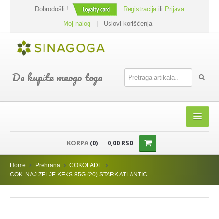
Dobrodošli !
Registracija
ili
Prijava
Moj nalog
|
Uslovi korišćenja
Da kupite mnogo toga
HOME
KORPA
(0)
0,00 RSD
SHOP
Home
Prehrana
COKOLADE
PREHRANA
COK. NAJ.ZELJE KEKS 85G (20) STARK ATLANTIC
DODACI JELIMA