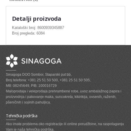
SVEZE MESO - PILETINA
MINI DELIKATES I VIRSLE
Detalji proizvoda
ZAMRZNUTO MESO SVINJSKO
Kataloški broj: 8600939345887
Broj pregleda: 6084
ZAMRZNUTA RIBA
ZAMRZNUTO MESO PILETINA
PASTETE I MESNI NARESCI
TUNJEVINE I KONZERVE
Sinagoga DOO Sombor, Staparski put bb,
GOTOVA JELA
Broj telefona: +381 25 51 50 500, +381 25 51 50 505,
MB: 08245649, PIB: 100016729
SIROVINA ZA GASTRO
Maloprodaja i veleprodaja prehrambene robe, uvoz ambalažnog papira i
proizvodnja i pakovanje maka, suncokreta, kikirikija, ovsenih, raženih,
GASTRO
pšeničnih i sojinih pahuljica.
KISELISI
Tehnička podrška
KECAP, SENF, REN, PARADAJZ,SOS
Ako imate problema oko registracije ili online porudžbine, na raspolaganju
Vam je naša tehnička podrška.
KOMPOTI