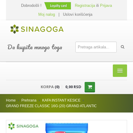
Dobrodošli !
Registracija
ili
Prijava
Moj nalog
|
Uslovi korišćenja
Da kupite mnogo toga
HOME
KORPA
(0)
0,00 RSD
SHOP
Home
Prehrana
KAFA INSTANT KESICE
PREHRANA
GRAND FREEZE CLASSIC 16G (20) GRAND ATLANTIC
DODACI JELIMA