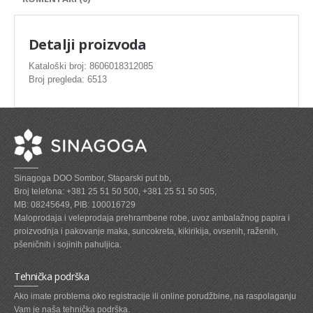
SVEZE MESO - PILETINA
MINI DELIKATES I VIRSLE
Detalji proizvoda
ZAMRZNUTO MESO SVINJSKO
Kataloški broj: 8606018312085
Broj pregleda: 6513
ZAMRZNUTA RIBA
ZAMRZNUTO MESO PILETINA
PASTETE I MESNI NARESCI
TUNJEVINE I KONZERVE
Sinagoga DOO Sombor, Staparski put bb,
GOTOVA JELA
Broj telefona: +381 25 51 50 500, +381 25 51 50 505,
MB: 08245649, PIB: 100016729
SIROVINA ZA GASTRO
Maloprodaja i veleprodaja prehrambene robe, uvoz ambalažnog papira i
proizvodnja i pakovanje maka, suncokreta, kikirikija, ovsenih, raženih,
GASTRO
pšeničnih i sojinih pahuljica.
KISELISI
Tehnička podrška
KECAP, SENF, REN, PARADAJZ,SOS
Ako imate problema oko registracije ili online porudžbine, na raspolaganju
Vam je naša tehnička podrška.
KOMPOTI