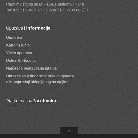
Radnim danima od 8h - 16h, subotom 8h - 14h
SVEZE VOCE
Tel: 025 515 0515, 025 515 0061, 065 33 60 238
SVEZE POVRCE
Uputstva
i informacije
DZEMOVI, MARMALADE I MED
Uputstva
BOMBONI
Kako naručiti
Video uputstva
ZVAKE
Uslovi korišćenja
LIZALICE
Najčešće postavljana pitanja
Obrazac za jednostrani raskid ugovora
COKOLADE
o kupoprodaji sklopljenog na daljinu
KREMOVI
BOMBONJERE I PRALINE
Pratite nas na
Facebooku
MALE COKOLADE I BAROVI
KEKSOVI
KEKS STRUDLE