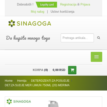
Dobrodošli !
Registracija
ili
Prijava
Moj nalog
|
Uslovi korišćenja
Da kupite mnogo toga
HOME
KORPA
(0)
0,00 RSD
SHOP
Home
Hemija
DETERDZENTI ZA POSUDJE
PREHRANA
DET.ZA SUDJE MER LIMUN 750ML (20) MERIMA
DODACI JELIMA