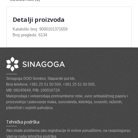
SVEZE MESO - PILETINA
MINI DELIKATES I VIRSLE
Detalji proizvoda
ZAMRZNUTO MESO SVINJSKO
Kataloški broj: 9000101371659
Broj pregleda: 6134
ZAMRZNUTA RIBA
ZAMRZNUTO MESO PILETINA
PASTETE I MESNI NARESCI
TUNJEVINE I KONZERVE
Sinagoga DOO Sombor, Staparski put bb,
GOTOVA JELA
Broj telefona: +381 25 51 50 500, +381 25 51 50 505,
MB: 08245649, PIB: 100016729
SIROVINA ZA GASTRO
Maloprodaja i veleprodaja prehrambene robe, uvoz ambalažnog papira i
proizvodnja i pakovanje maka, suncokreta, kikirikija, ovsenih, raženih,
GASTRO
pšeničnih i sojinih pahuljica.
KISELISI
Tehnička podrška
KECAP, SENF, REN, PARADAJZ,SOS
Ako imate problema oko registracije ili online porudžbine, na raspolaganju
Vam je naša tehnička podrška.
KOMPOTI