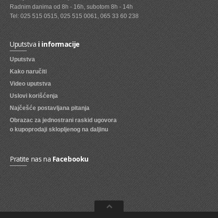
Radnim danima od 8h - 16h, subotom 8h - 14h
SVEZE VOCE
Tel: 025 515 0515, 025 515 0061, 065 33 60 238
SVEZE POVRCE
Uputstva
i informacije
DZEMOVI, MARMALADE I MED
Uputstva
BOMBONI
Kako naručiti
Video uputstva
ZVAKE
Uslovi korišćenja
LIZALICE
Najčešće postavljana pitanja
Obrazac za jednostrani raskid ugovora
COKOLADE
o kupoprodaji sklopljenog na daljinu
KREMOVI
BOMBONJERE I PRALINE
Pratite nas na
Facebooku
MALE COKOLADE I BAROVI
KEKSOVI
KEKS STRUDLE