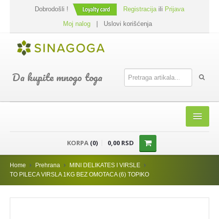
Dobrodošli !
Registracija
ili
Prijava
Moj nalog
|
Uslovi korišćenja
Da kupite mnogo toga
HOME
KORPA
(0)
0,00 RSD
SHOP
Home
Prehrana
MINI DELIKATES I VIRSLE
PREHRANA
TO PILECA VIRSLA 1KG BEZ OMOTACA (6) TOPIKO
DODACI JELIMA