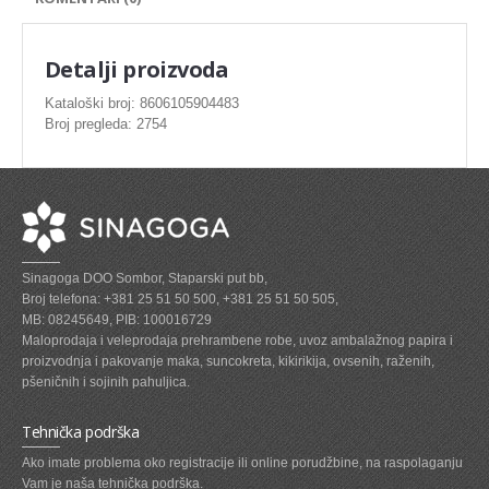
SVEZE MESO - PILETINA
MINI DELIKATES I VIRSLE
Detalji proizvoda
ZAMRZNUTO MESO SVINJSKO
Kataloški broj: 8606105904483
Broj pregleda: 2754
ZAMRZNUTA RIBA
ZAMRZNUTO MESO PILETINA
PASTETE I MESNI NARESCI
TUNJEVINE I KONZERVE
Sinagoga DOO Sombor, Staparski put bb,
GOTOVA JELA
Broj telefona: +381 25 51 50 500, +381 25 51 50 505,
MB: 08245649, PIB: 100016729
SIROVINA ZA GASTRO
Maloprodaja i veleprodaja prehrambene robe, uvoz ambalažnog papira i
proizvodnja i pakovanje maka, suncokreta, kikirikija, ovsenih, raženih,
GASTRO
pšeničnih i sojinih pahuljica.
KISELISI
Tehnička podrška
KECAP, SENF, REN, PARADAJZ,SOS
Ako imate problema oko registracije ili online porudžbine, na raspolaganju
Vam je naša tehnička podrška.
KOMPOTI