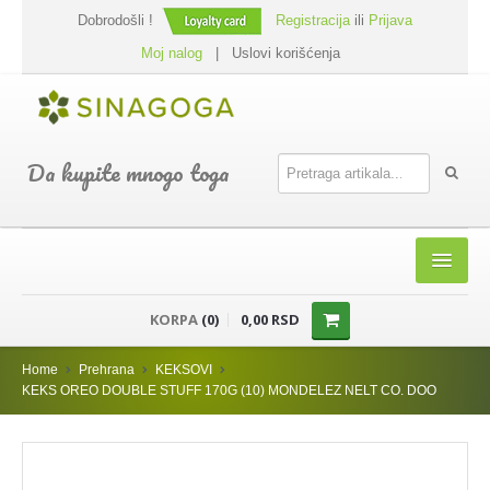
Dobrodošli !
Registracija
ili
Prijava
Moj nalog
|
Uslovi korišćenja
Da kupite mnogo toga
HOME
KORPA
(0)
0,00 RSD
SHOP
Home
Prehrana
KEKSOVI
PREHRANA
KEKS OREO DOUBLE STUFF 170G (10) MONDELEZ NELT CO. DOO
DODACI JELIMA