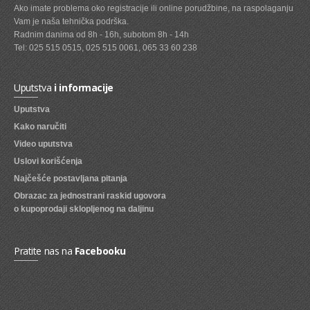
Ako imate problema oko registracije ili online porudžbine, na raspolaganju
Vam je naša tehnička podrška.
SVEZE VOCE
Radnim danima od 8h - 16h, subotom 8h - 14h
SVEZE POVRCE
Tel: 025 515 0515, 025 515 0061, 065 33 60 238
DZEMOVI, MARMALADE I MED
Uputstva
i informacije
BOMBONI
Uputstva
ZVAKE
Kako naručiti
Video uputstva
LIZALICE
Uslovi korišćenja
COKOLADE
Najčešće postavljana pitanja
Obrazac za jednostrani raskid ugovora
KREMOVI
o kupoprodaji sklopljenog na daljinu
BOMBONJERE I PRALINE
MALE COKOLADE I BAROVI
Pratite nas na
Facebooku
KEKSOVI
KEKS STRUDLE