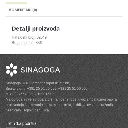
SVEZE MESO - PILETINA
KOMENTARI (0)
MINI DELIKATES I VIRSLE
ZAMRZNUTO MESO SVINJSKO
Detalji proizvoda
ZAMRZNUTA RIBA
Kataloški broj: 32549
Broj pregleda: 556
ZAMRZNUTO MESO PILETINA
PASTETE I MESNI NARESCI
TUNJEVINE I KONZERVE
GOTOVA JELA
Sinagoga DOO Sombor, Staparski put bb,
SIROVINA ZA GASTRO
Broj telefona: +381 25 51 50 500, +381 25 51 50 505,
MB: 08245649, PIB: 100016729
GASTRO
Maloprodaja i veleprodaja prehrambene robe, uvoz ambalažnog papira i
proizvodnja i pakovanje maka, suncokreta, kikirikija, ovsenih, raženih,
KISELISI
pšeničnih i sojinih pahuljica.
KECAP, SENF, REN, PARADAJZ,SOS
Tehnička podrška
KOMPOTI