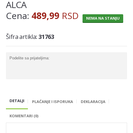
ALCA
MLECNI PROIZVODI
Cena:
489,99
RSD
NEMA NA STANJU
TRAJNO I COKOLADNO MLEKO
SLADOLEDI
Šifra artikla:
31763
MARGARIN I MASLAC
MAJONEZ I SOS
Podelite sa prijateljima:
SIR I SIRNI NAMAZI
PROIZVODI OD BILJ.MASTI I ULJA
VOCNI JOGURTI I PUDINZI
DELIKATES RFS
DETALJI
PLAĆANJE I ISPORUKA
DEKLARACIJA
SVEZE MESO - SVINJSKO
SVEZE MESO - JUNECE
KOMENTARI (0)
SVEZE MESO - RIBA