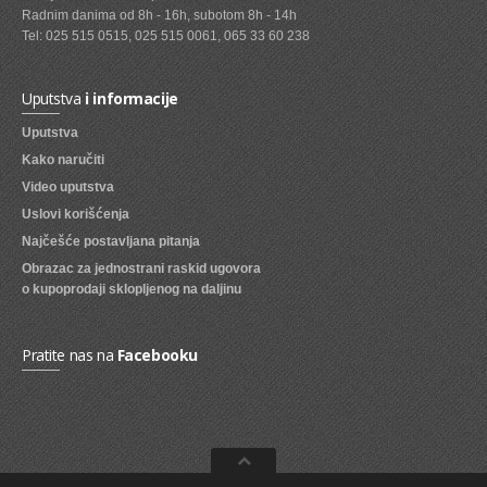
Radnim danima od 8h - 16h, subotom 8h - 14h
SVEZE VOCE
Tel: 025 515 0515, 025 515 0061, 065 33 60 238
SVEZE POVRCE
Uputstva
i informacije
DZEMOVI, MARMALADE I MED
Uputstva
BOMBONI
Kako naručiti
Video uputstva
ZVAKE
Uslovi korišćenja
LIZALICE
Najčešće postavljana pitanja
Obrazac za jednostrani raskid ugovora
COKOLADE
o kupoprodaji sklopljenog na daljinu
KREMOVI
BOMBONJERE I PRALINE
Pratite nas na
Facebooku
MALE COKOLADE I BAROVI
KEKSOVI
KEKS STRUDLE