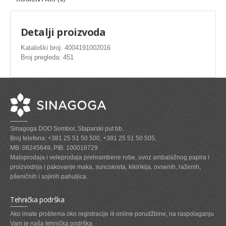
SVEZE MESO - PILETINA
MINI DELIKATES I VIRSLE
Detalji proizvoda
ZAMRZNUTO MESO SVINJSKO
Kataloški broj: 4004191002016
Broj pregleda: 451
ZAMRZNUTA RIBA
ZAMRZNUTO MESO PILETINA
PASTETE I MESNI NARESCI
TUNJEVINE I KONZERVE
Sinagoga DOO Sombor, Staparski put bb,
GOTOVA JELA
Broj telefona: +381 25 51 50 500, +381 25 51 50 505,
MB: 08245649, PIB: 100016729
SIROVINA ZA GASTRO
Maloprodaja i veleprodaja prehrambene robe, uvoz ambalažnog papira i
proizvodnja i pakovanje maka, suncokreta, kikirikija, ovsenih, raženih,
GASTRO
pšeničnih i sojinih pahuljica.
KISELISI
Tehnička podrška
KECAP, SENF, REN, PARADAJZ,SOS
Ako imate problema oko registracije ili online porudžbine, na raspolaganju
Vam je naša tehnička podrška.
KOMPOTI