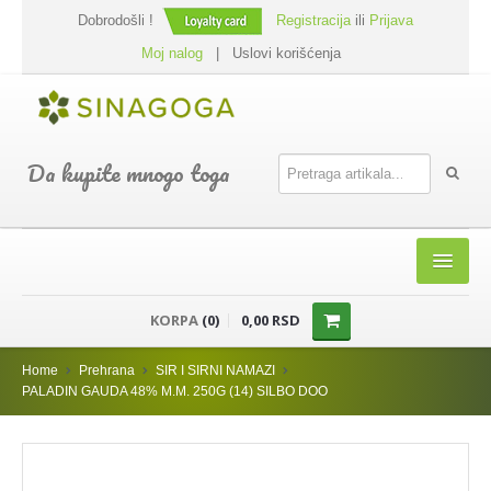
Dobrodošli !
Registracija
ili
Prijava
Moj nalog
|
Uslovi korišćenja
Da kupite mnogo toga
HOME
KORPA
(0)
0,00 RSD
SHOP
Home
Prehrana
SIR I SIRNI NAMAZI
PREHRANA
PALADIN GAUDA 48% M.M. 250G (14) SILBO DOO
DODACI JELIMA