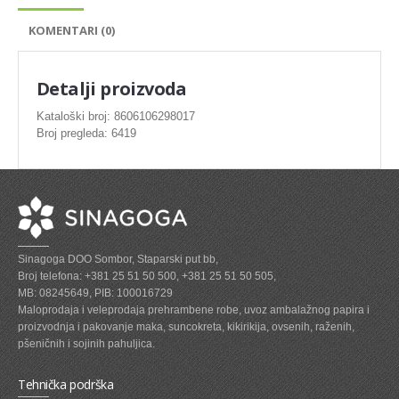
SVEZE MESO - PILETINA
KOMENTARI (0)
MINI DELIKATES I VIRSLE
ZAMRZNUTO MESO SVINJSKO
Detalji proizvoda
ZAMRZNUTA RIBA
Kataloški broj: 8606106298017
Broj pregleda: 6419
ZAMRZNUTO MESO PILETINA
PASTETE I MESNI NARESCI
TUNJEVINE I KONZERVE
GOTOVA JELA
Sinagoga DOO Sombor, Staparski put bb,
SIROVINA ZA GASTRO
Broj telefona: +381 25 51 50 500, +381 25 51 50 505,
MB: 08245649, PIB: 100016729
GASTRO
Maloprodaja i veleprodaja prehrambene robe, uvoz ambalažnog papira i
proizvodnja i pakovanje maka, suncokreta, kikirikija, ovsenih, raženih,
KISELISI
pšeničnih i sojinih pahuljica.
KECAP, SENF, REN, PARADAJZ,SOS
Tehnička podrška
KOMPOTI