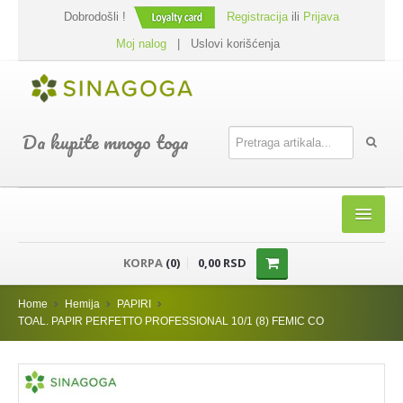
Dobrodošli !
Registracija
ili
Prijava
Moj nalog
|
Uslovi korišćenja
Da kupite mnogo toga
HOME
KORPA
(0)
0,00 RSD
SHOP
Home
Hemija
PAPIRI
PREHRANA
TOAL. PAPIR PERFETTO PROFESSIONAL 10/1 (8) FEMIC CO
DODACI JELIMA