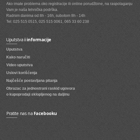
Ako imate problema oko registracije ili online porudžbine, na raspolaganju
Vam je naša tehnička podrška.
SVEZE VOCE
Radnim danima od 8h - 16h, subotom 8h - 14h
SVEZE POVRCE
Tel: 025 515 0515, 025 515 0061, 065 33 60 238
DZEMOVI, MARMALADE I MED
Uputstva
i informacije
BOMBONI
Uputstva
ZVAKE
Kako naručiti
Video uputstva
LIZALICE
Uslovi korišćenja
COKOLADE
Najčešće postavljana pitanja
Obrazac za jednostrani raskid ugovora
KREMOVI
o kupoprodaji sklopljenog na daljinu
BOMBONJERE I PRALINE
MALE COKOLADE I BAROVI
Pratite nas na
Facebooku
KEKSOVI
KEKS STRUDLE