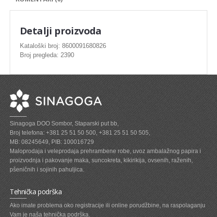
SVEZE MESO - PILETINA
MINI DELIKATES I VIRSLE
Detalji proizvoda
ZAMRZNUTO MESO SVINJSKO
Kataloški broj: 8600091680826
Broj pregleda: 2390
ZAMRZNUTA RIBA
ZAMRZNUTO MESO PILETINA
PASTETE I MESNI NARESCI
TUNJEVINE I KONZERVE
Sinagoga DOO Sombor, Staparski put bb,
GOTOVA JELA
Broj telefona: +381 25 51 50 500, +381 25 51 50 505,
MB: 08245649, PIB: 100016729
SIROVINA ZA GASTRO
Maloprodaja i veleprodaja prehrambene robe, uvoz ambalažnog papira i
proizvodnja i pakovanje maka, suncokreta, kikirikija, ovsenih, raženih,
GASTRO
pšeničnih i sojinih pahuljica.
KISELISI
Tehnička podrška
KECAP, SENF, REN, PARADAJZ,SOS
Ako imate problema oko registracije ili online porudžbine, na raspolaganju
Vam je naša tehnička podrška.
KOMPOTI