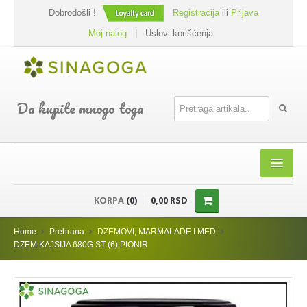
Dobrodošli !
Registracija
ili
Prijava
Moj nalog
|
Uslovi korišćenja
Da kupite mnogo toga
HOME
KORPA
(0)
0,00 RSD
SHOP
Home
Prehrana
DZEMOVI, MARMALADE I MED
PREHRANA
DZEM KAJSIJA 680G ST (6) PIONIR
DODACI JELIMA