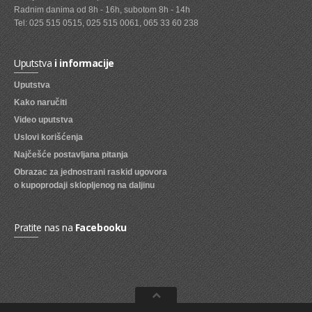
Radnim danima od 8h - 16h, subotom 8h - 14h
SVEZE VOCE
Tel: 025 515 0515, 025 515 0061, 065 33 60 238
SVEZE POVRCE
Uputstva
i informacije
DZEMOVI, MARMALADE I MED
Uputstva
BOMBONI
Kako naručiti
Video uputstva
ZVAKE
Uslovi korišćenja
LIZALICE
Najčešće postavljana pitanja
Obrazac za jednostrani raskid ugovora
COKOLADE
o kupoprodaji sklopljenog na daljinu
KREMOVI
BOMBONJERE I PRALINE
Pratite nas na
Facebooku
MALE COKOLADE I BAROVI
KEKSOVI
KEKS STRUDLE