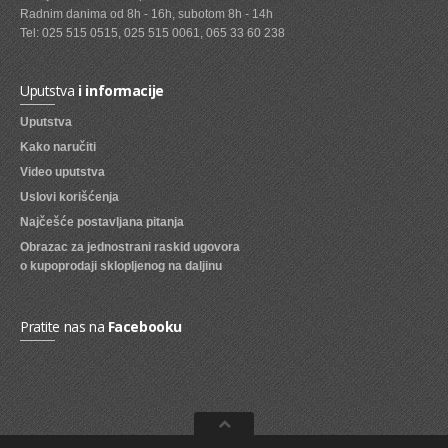
Radnim danima od 8h - 16h, subotom 8h - 14h
SVEZE VOCE
Tel: 025 515 0515, 025 515 0061, 065 33 60 238
SVEZE POVRCE
Uputstva
i informacije
DZEMOVI, MARMALADE I MED
Uputstva
BOMBONI
Kako naručiti
Video uputstva
ZVAKE
Uslovi korišćenja
LIZALICE
Najčešće postavljana pitanja
Obrazac za jednostrani raskid ugovora
COKOLADE
o kupoprodaji sklopljenog na daljinu
KREMOVI
BOMBONJERE I PRALINE
Pratite nas na
Facebooku
MALE COKOLADE I BAROVI
KEKSOVI
KEKS STRUDLE