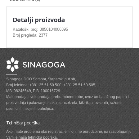
SVEZE MESO - PILETINA
MINI DELIKATES I VIRSLE
Detalji proizvoda
ZAMRZNUTO MESO SVINJSKO
Kataloški broj: 3850104006395
Broj pregleda: 2377
ZAMRZNUTA RIBA
ZAMRZNUTO MESO PILETINA
PASTETE I MESNI NARESCI
TUNJEVINE I KONZERVE
Sinagoga DOO Sombor, Staparski put bb,
GOTOVA JELA
Broj telefona: +381 25 51 50 500, +381 25 51 50 505,
MB: 08245649, PIB: 100016729
SIROVINA ZA GASTRO
Maloprodaja i veleprodaja prehrambene robe, uvoz ambalažnog papira i
proizvodnja i pakovanje maka, suncokreta, kikirikija, ovsenih, raženih,
GASTRO
pšeničnih i sojinih pahuljica.
KISELISI
Tehnička podrška
KECAP, SENF, REN, PARADAJZ,SOS
Ako imate problema oko registracije ili online porudžbine, na raspolaganju
Vam je naša tehnička podrška.
KOMPOTI