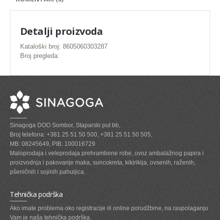
SVEZE MESO - PILETINA
MINI DELIKATES I VIRSLE
Detalji proizvoda
ZAMRZNUTO MESO SVINJSKO
Kataloški broj: 8605060303287
Broj pregleda:
ZAMRZNUTA RIBA
ZAMRZNUTO MESO PILETINA
PASTETE I MESNI NARESCI
TUNJEVINE I KONZERVE
Sinagoga DOO Sombor, Staparski put bb,
GOTOVA JELA
Broj telefona: +381 25 51 50 500, +381 25 51 50 505,
MB: 08245649, PIB: 100016729
SIROVINA ZA GASTRO
Maloprodaja i veleprodaja prehrambene robe, uvoz ambalažnog papira i
proizvodnja i pakovanje maka, suncokreta, kikirikija, ovsenih, raženih,
GASTRO
pšeničnih i sojinih pahuljica.
KISELISI
Tehnička podrška
KECAP, SENF, REN, PARADAJZ,SOS
Ako imate problema oko registracije ili online porudžbine, na raspolaganju
Vam je naša tehnička podrška.
KOMPOTI