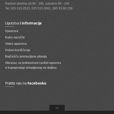
Radnim danima od 8h - 16h, subotom 8h - 14h
SVEZE VOCE
Tel: 025 515 0515, 025 515 0061, 065 33 60 238
SVEZE POVRCE
Uputstva
i informacije
DZEMOVI, MARMALADE I MED
Uputstva
BOMBONI
Kako naručiti
Video uputstva
ZVAKE
Uslovi korišćenja
LIZALICE
Najčešće postavljana pitanja
Obrazac za jednostrani raskid ugovora
COKOLADE
o kupoprodaji sklopljenog na daljinu
KREMOVI
BOMBONJERE I PRALINE
Pratite nas na
Facebooku
MALE COKOLADE I BAROVI
KEKSOVI
KEKS STRUDLE