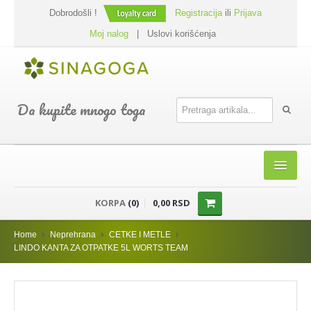
Dobrodošli !
Registracija
ili
Prijava
Moj nalog
|
Uslovi korišćenja
Da kupite mnogo toga
HOME
KORPA
(0)
0,00 RSD
SHOP
Home
Neprehrana
CETKE I METLE
PREHRANA
LINDO KANTA ZA OTPATKE 5L WORTS TEAM
DODACI JELIMA