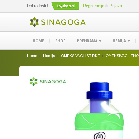
Dobrodošli !
Registracija
ili
Prijava
HOME
SHOP
PREHRANA
HEMIJA
Home
Hemija
OMEKSIVACI I STIRKE
OMEKSIVAC LENO