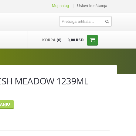
Moj nalog
|
Uslovi korišćenja
KORPA
(0)
0,00 RSD
ESH MEADOW 1239ML
TANJU