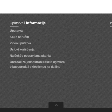
Uputstva
i informacije
P
Uputstva
Kako naručiti
Video uputstva
Uslovi korišćenja
Najčešće postavljana pitanja
Obrazac za jednostrani raskid ugovora
o kupoprodaji sklopljenog na daljinu