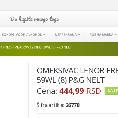
Da kupite mnogo toga
SOKOVI, VODE, ALKOHOL
NEPREHRANA
ROBNA MARKA
R FRESH MEADOW 1239ML 59WL (8) P&G NELT
OMEKSIVAC LENOR FR
59WL (8) P&G NELT
Cena:
444,99
RSD
NA S
Šifra artikla:
26778