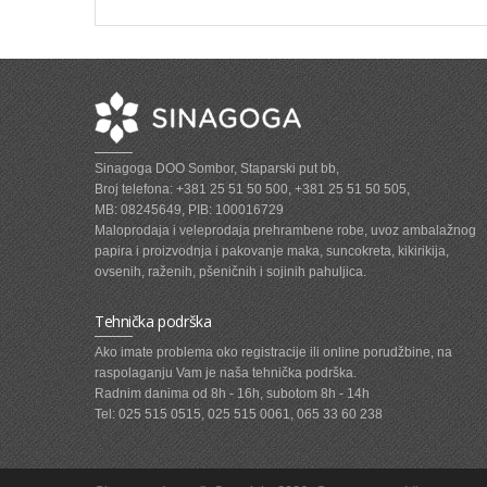
Sinagoga DOO Sombor, Staparski put bb,
Broj telefona: +381 25 51 50 500, +381 25 51 50 505,
MB: 08245649, PIB: 100016729
Maloprodaja i veleprodaja prehrambene robe, uvoz ambalažnog
papira i proizvodnja i pakovanje maka, suncokreta, kikirikija,
ovsenih, raženih, pšeničnih i sojinih pahuljica.
Tehnička podrška
Ako imate problema oko registracije ili online porudžbine, na
raspolaganju Vam je naša tehnička podrška.
Radnim danima od 8h - 16h, subotom 8h - 14h
Tel: 025 515 0515, 025 515 0061, 065 33 60 238