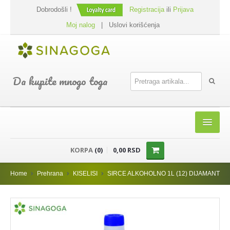
Dobrodošli !
Registracija
ili
Prijava
Moj nalog
|
Uslovi korišćenja
Da kupite mnogo toga
HOME
KORPA
(0)
0,00 RSD
SHOP
Home
Prehrana
KISELISI
SIRCE ALKOHOLNO 1L (12) DIJAMANT
PREHRANA
DODACI JELIMA