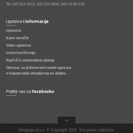
Tel: 025 515 0515, 025 515 0061, 065 33 60 238
SVEZE VOCE
SVEZE POVRCE
Uputstva
i informacije
Uputstva
DZEMOVI, MARMALADE I MED
Kako naručiti
BOMBONI
Video uputstva
ZVAKE
Uslovi korišćenja
Najčešće postavljana pitanja
LIZALICE
Obrazac za jednostrani raskid ugovora
o kupoprodaji sklopljenog na daljinu
COKOLADE
KREMOVI
Pratite nas na
Facebooku
BOMBONJERE I PRALINE
MALE COKOLADE I BAROVI
KEKSOVI
KEKS STRUDLE
Sinagoga d.o.o. © Copyright 2026. Sva prava zadržana.