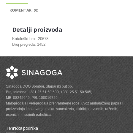
SVEZE MESO - PILETINA
KOMENTARI (0)
MINI DELIKATES I VIRSLE
ZAMRZNUTO MESO SVINJSKO
Detalji proizvoda
ZAMRZNUTA RIBA
Kataloški broj: 20678
Broj pregleda: 1452
ZAMRZNUTO MESO PILETINA
PASTETE I MESNI NARESCI
TUNJEVINE I KONZERVE
GOTOVA JELA
Sinagoga DOO Sombor, Staparski put bb,
SIROVINA ZA GASTRO
Broj telefona: +381 25 51 50 500, +381 25 51 50 505,
MB: 08245649, PIB: 100016729
GASTRO
Maloprodaja i veleprodaja prehrambene robe, uvoz ambalažnog papira i
proizvodnja i pakovanje maka, suncokreta, kikirikija, ovsenih, raženih,
KISELISI
pšeničnih i sojinih pahuljica.
KECAP, SENF, REN, PARADAJZ,SOS
Tehnička podrška
KOMPOTI