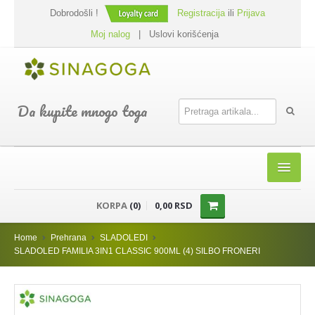
Dobrodošli !
Registracija
ili
Prijava
Moj nalog
|
Uslovi korišćenja
Da kupite mnogo toga
HOME
KORPA
(0)
0,00 RSD
SHOP
Home
Prehrana
SLADOLEDI
PREHRANA
SLADOLED FAMILIA 3IN1 CLASSIC 900ML (4) SILBO FRONERI
DODACI JELIMA