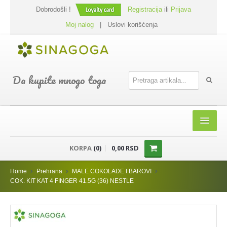
Dobrodošli !
Registracija
ili
Prijava
Moj nalog
|
Uslovi korišćenja
Da kupite mnogo toga
HOME
KORPA
(0)
0,00 RSD
SHOP
Home
Prehrana
MALE COKOLADE I BAROVI
PREHRANA
COK. KIT KAT 4 FINGER 41.5G (36) NESTLE
DODACI JELIMA