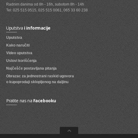
Radnim danima od 8h - 16h, subotom 8h - 14h
SVEZE VOCE
Tel: 025 515 0515, 025 515 0061, 065 33 60 238
SVEZE POVRCE
Uputstva
i informacije
DZEMOVI, MARMALADE I MED
Uputstva
BOMBONI
Kako naručiti
Video uputstva
ZVAKE
Uslovi korišćenja
LIZALICE
Najčešće postavljana pitanja
Obrazac za jednostrani raskid ugovora
COKOLADE
o kupoprodaji sklopljenog na daljinu
KREMOVI
BOMBONJERE I PRALINE
Pratite nas na
Facebooku
MALE COKOLADE I BAROVI
KEKSOVI
KEKS STRUDLE