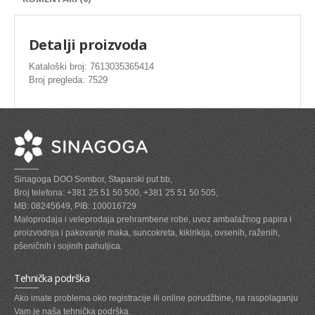
SVEZE MESO - PILETINA
MINI DELIKATES I VIRSLE
Detalji proizvoda
ZAMRZNUTO MESO SVINJSKO
Kataloški broj: 7613035365414
Broj pregleda: 7529
ZAMRZNUTA RIBA
ZAMRZNUTO MESO PILETINA
PASTETE I MESNI NARESCI
TUNJEVINE I KONZERVE
Sinagoga DOO Sombor, Staparski put bb,
GOTOVA JELA
Broj telefona: +381 25 51 50 500, +381 25 51 50 505,
MB: 08245649, PIB: 100016729
SIROVINA ZA GASTRO
Maloprodaja i veleprodaja prehrambene robe, uvoz ambalažnog papira i
proizvodnja i pakovanje maka, suncokreta, kikirikija, ovsenih, raženih,
GASTRO
pšeničnih i sojinih pahuljica.
KISELISI
Tehnička podrška
KECAP, SENF, REN, PARADAJZ,SOS
Ako imate problema oko registracije ili online porudžbine, na raspolaganju
Vam je naša tehnička podrška.
KOMPOTI