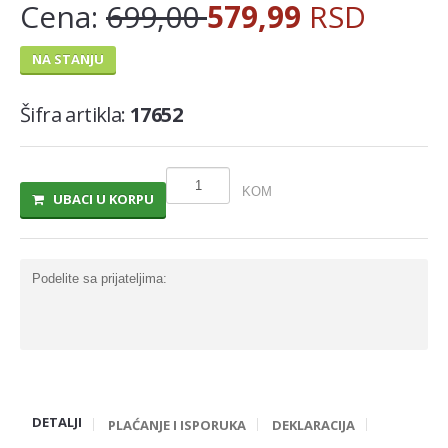
Cena:
699,00
579,99
RSD
MLECNI PROIZVODI
NA STANJU
TRAJNO I COKOLADNO MLEKO
SLADOLEDI
Šifra artikla:
17652
MARGARIN I MASLAC
MAJONEZ I SOS
KOM
UBACI U KORPU
SIR I SIRNI NAMAZI
PROIZVODI OD BILJ.MASTI I ULJA
Podelite sa prijateljima:
VOCNI JOGURTI I PUDINZI
DELIKATES RFS
SVEZE MESO - SVINJSKO
SVEZE MESO - JUNECE
DETALJI
SVEZE MESO - RIBA
PLAĆANJE I ISPORUKA
DEKLARACIJA