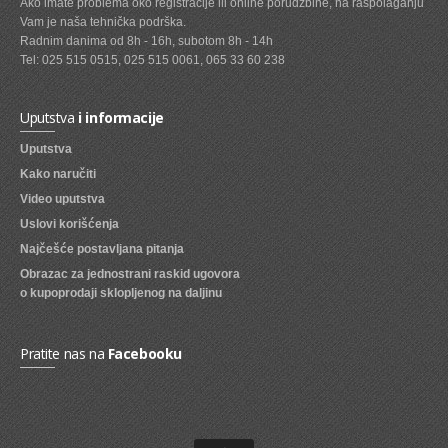
Ako imate problema oko registracije ili online porudžbine, na raspolaganju
Vam je naša tehnička podrška.
SVEZE VOCE
Radnim danima od 8h - 16h, subotom 8h - 14h
Tel: 025 515 0515, 025 515 0061, 065 33 60 238
SVEZE POVRCE
DZEMOVI, MARMALADE I MED
Uputstva
i informacije
BOMBONI
Uputstva
Kako naručiti
ZVAKE
Video uputstva
LIZALICE
Uslovi korišćenja
COKOLADE
Najčešće postavljana pitanja
Obrazac za jednostrani raskid ugovora
KREMOVI
o kupoprodaji sklopljenog na daljinu
BOMBONJERE I PRALINE
Pratite nas na
Facebooku
MALE COKOLADE I BAROVI
KEKSOVI
KEKS STRUDLE