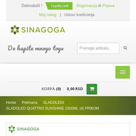
Dobrodošli !
Registracija
ili
Prijava
Moj nalog
|
Uslovi korišćenja
Da kupite mnogo toga
HOME
KORPA
(0)
0,00 RSD
SHOP
Home
Prehrana
SLADOLEDI
PREHRANA
SLADOLED QUATTRO SUNSHINE 1500ML (4) FRIKOM
DODACI JELIMA