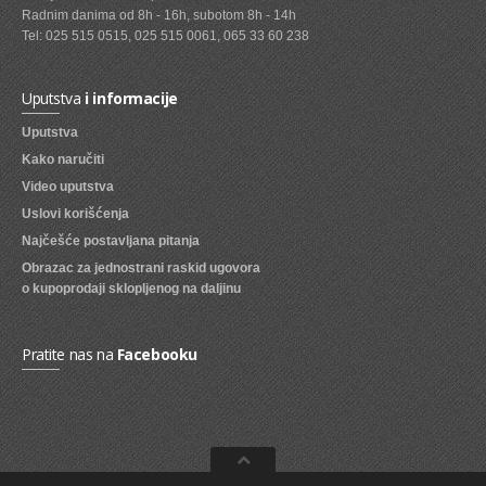
Radnim danima od 8h - 16h, subotom 8h - 14h
SVEZE VOCE
Tel: 025 515 0515, 025 515 0061, 065 33 60 238
SVEZE POVRCE
Uputstva
i informacije
DZEMOVI, MARMALADE I MED
Uputstva
BOMBONI
Kako naručiti
Video uputstva
ZVAKE
Uslovi korišćenja
LIZALICE
Najčešće postavljana pitanja
Obrazac za jednostrani raskid ugovora
COKOLADE
o kupoprodaji sklopljenog na daljinu
KREMOVI
BOMBONJERE I PRALINE
Pratite nas na
Facebooku
MALE COKOLADE I BAROVI
KEKSOVI
KEKS STRUDLE