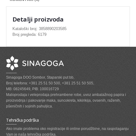
SVEZE MESO - PILETINA
MINI DELIKATES I VIRSLE
Detalji proizvoda
ZAMRZNUTO MESO SVINJSKO
Kataloški broj: 3858890203585
Broj pregleda: 6179
ZAMRZNUTA RIBA
ZAMRZNUTO MESO PILETINA
PASTETE I MESNI NARESCI
TUNJEVINE I KONZERVE
Sinagoga DOO Sombor, Staparski put bb,
GOTOVA JELA
Broj telefona: +381 25 51 50 500, +381 25 51 50 505,
MB: 08245649, PIB: 100016729
SIROVINA ZA GASTRO
Maloprodaja i veleprodaja prehrambene robe, uvoz ambalažnog papira i
proizvodnja i pakovanje maka, suncokreta, kikirikija, ovsenih, raženih,
GASTRO
pšeničnih i sojinih pahuljica.
KISELISI
Tehnička podrška
KECAP, SENF, REN, PARADAJZ,SOS
Ako imate problema oko registracije ili online porudžbine, na raspolaganju
Vam je naša tehnička podrška.
KOMPOTI