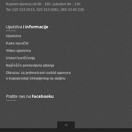
Radnim danima od 8h - 16h, subotom 8h - 14h
SVEZE VOCE
Tel: 025 515 0515, 025 515 0061, 065 33 60 238
SVEZE POVRCE
Uputstva
i informacije
DZEMOVI, MARMALADE I MED
Uputstva
BOMBONI
Kako naručiti
Video uputstva
ZVAKE
Uslovi korišćenja
LIZALICE
Najčešće postavljana pitanja
Obrazac za jednostrani raskid ugovora
COKOLADE
o kupoprodaji sklopljenog na daljinu
KREMOVI
BOMBONJERE I PRALINE
Pratite nas na
Facebooku
MALE COKOLADE I BAROVI
KEKSOVI
KEKS STRUDLE