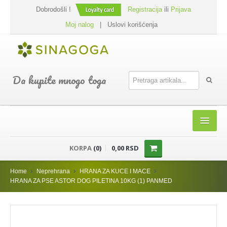
Dobrodošli !
Registracija
ili
Prijava
Moj nalog
|
Uslovi korišćenja
Da kupite mnogo toga
HOME
KORPA
(0)
0,00 RSD
SHOP
Home
Neprehrana
HRANA ZA KUCE I MACE
PREHRANA
HRANA ZA PSE ASTOR DOG PILETINA 10KG (1) PANMED
DODACI JELIMA