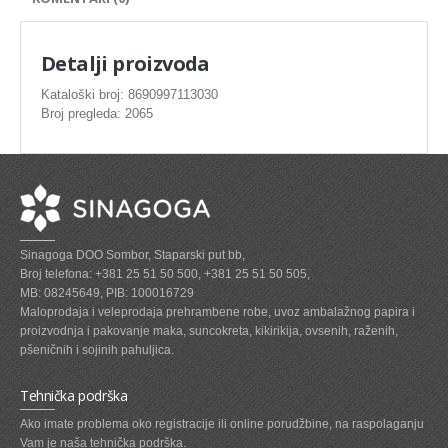
SVEZE MESO - PILETINA
MINI DELIKATES I VIRSLE
Detalji proizvoda
ZAMRZNUTO MESO SVINJSKO
Kataloški broj: 8690997113030
Broj pregleda: 2065
ZAMRZNUTA RIBA
ZAMRZNUTO MESO PILETINA
PASTETE I MESNI NARESCI
TUNJEVINE I KONZERVE
Sinagoga DOO Sombor, Staparski put bb,
GOTOVA JELA
Broj telefona: +381 25 51 50 500, +381 25 51 50 505,
MB: 08245649, PIB: 100016729
SIROVINA ZA GASTRO
Maloprodaja i veleprodaja prehrambene robe, uvoz ambalažnog papira i
proizvodnja i pakovanje maka, suncokreta, kikirikija, ovsenih, raženih,
GASTRO
pšeničnih i sojinih pahuljica.
KISELISI
Tehnička podrška
KECAP, SENF, REN, PARADAJZ,SOS
Ako imate problema oko registracije ili online porudžbine, na raspolaganju
Vam je naša tehnička podrška.
KOMPOTI