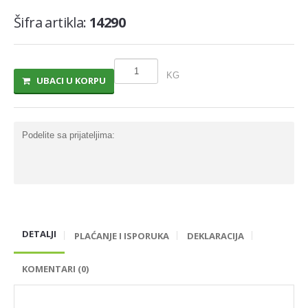
Šifra artikla:
14290
MLECNI PROIZVODI
TRAJNO I COKOLADNO MLEKO
SLADOLEDI
KG
UBACI U KORPU
MARGARIN I MASLAC
MAJONEZ I SOS
Podelite sa prijateljima:
SIR I SIRNI NAMAZI
PROIZVODI OD BILJ.MASTI I ULJA
VOCNI JOGURTI I PUDINZI
DELIKATES RFS
DETALJI
PLAĆANJE I ISPORUKA
DEKLARACIJA
SVEZE MESO - SVINJSKO
SVEZE MESO - JUNECE
KOMENTARI (0)
SVEZE MESO - RIBA