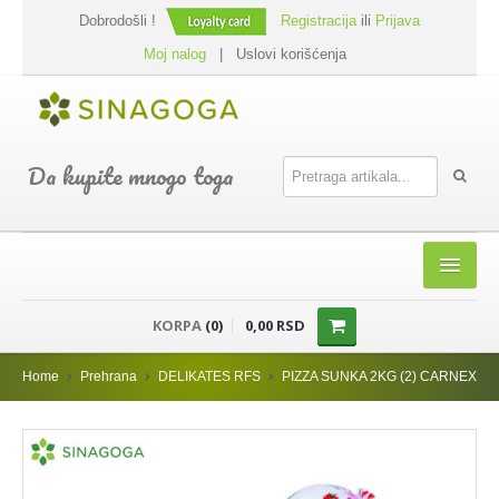
Dobrodošli !
Registracija
ili
Prijava
Moj nalog
|
Uslovi korišćenja
Da kupite mnogo toga
HOME
KORPA
(0)
0,00 RSD
SHOP
Home
Prehrana
DELIKATES RFS
PIZZA SUNKA 2KG (2) CARNEX
PREHRANA
DODACI JELIMA