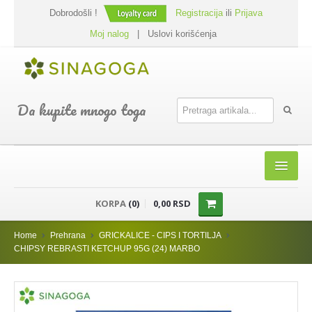
Dobrodošli !
Registracija
ili
Prijava
Moj nalog
|
Uslovi korišćenja
Da kupite mnogo toga
HOME
KORPA
(0)
0,00 RSD
SHOP
Home
Prehrana
GRICKALICE - CIPS I TORTILJA
PREHRANA
CHIPSY REBRASTI KETCHUP 95G (24) MARBO
DODACI JELIMA