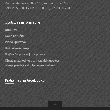
Radnim danima od 8h - 16h, subotom 8h - 14h
SVEZE VOCE
Tel: 025 515 0515, 025 515 0061, 065 33 60 238
SVEZE POVRCE
Uputstva
i informacije
DZEMOVI, MARMALADE I MED
Uputstva
BOMBONI
Kako naručiti
Video uputstva
ZVAKE
Uslovi korišćenja
LIZALICE
Najčešće postavljana pitanja
Obrazac za jednostrani raskid ugovora
COKOLADE
o kupoprodaji sklopljenog na daljinu
KREMOVI
BOMBONJERE I PRALINE
Pratite nas na
Facebooku
MALE COKOLADE I BAROVI
KEKSOVI
KEKS STRUDLE