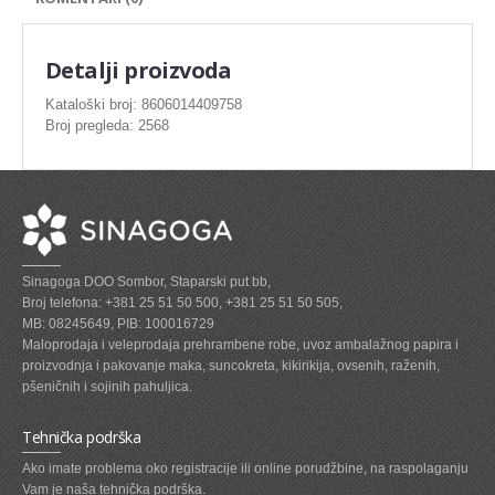
SVEZE MESO - PILETINA
MINI DELIKATES I VIRSLE
Detalji proizvoda
ZAMRZNUTO MESO SVINJSKO
Kataloški broj: 8606014409758
Broj pregleda: 2568
ZAMRZNUTA RIBA
ZAMRZNUTO MESO PILETINA
PASTETE I MESNI NARESCI
TUNJEVINE I KONZERVE
Sinagoga DOO Sombor, Staparski put bb,
GOTOVA JELA
Broj telefona: +381 25 51 50 500, +381 25 51 50 505,
MB: 08245649, PIB: 100016729
SIROVINA ZA GASTRO
Maloprodaja i veleprodaja prehrambene robe, uvoz ambalažnog papira i
proizvodnja i pakovanje maka, suncokreta, kikirikija, ovsenih, raženih,
GASTRO
pšeničnih i sojinih pahuljica.
KISELISI
Tehnička podrška
KECAP, SENF, REN, PARADAJZ,SOS
Ako imate problema oko registracije ili online porudžbine, na raspolaganju
Vam je naša tehnička podrška.
KOMPOTI