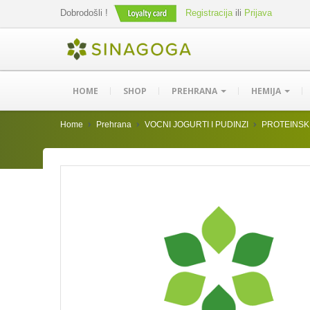
Dobrodošli !
Registracija
ili
Prijava
HOME
SHOP
PREHRANA
HEMIJA
Home
Prehrana
VOCNI JOGURTI I PUDINZI
PROTEINSKI