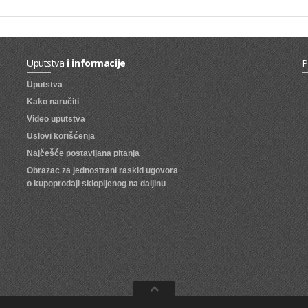
Uputstva
i informacije
P
Uputstva
Kako naručiti
Video uputstva
Uslovi korišćenja
Najčešće postavljana pitanja
Obrazac za jednostrani raskid ugovora
o kupoprodaji sklopljenog na daljinu