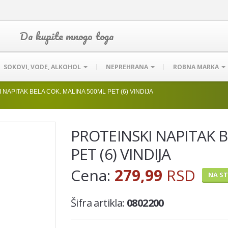
Da kupite mnogo toga
SOKOVI, VODE, ALKOHOL
NEPREHRANA
ROBNA MARKA
 NAPITAK BELA COK. MALINA 500ML PET (6) VINDIJA
PROTEINSKI NAPITAK 
PET (6) VINDIJA
Cena:
279,99
RSD
NA S
Šifra artikla:
0802200