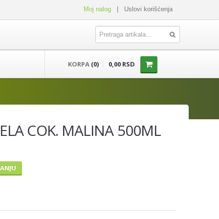
Moj nalog
|
Uslovi korišćenja
KORPA
(0)
0,00 RSD
BELA COK. MALINA 500ML
TANJU