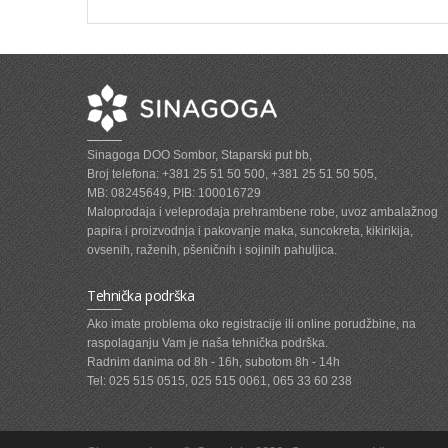
Sinagoga DOO Sombor, Staparski put bb,
Broj telefona: +381 25 51 50 500, +381 25 51 50 505,
MB: 08245649, PIB: 100016729
Maloprodaja i veleprodaja prehrambene robe, uvoz ambalažnog
papira i proizvodnja i pakovanje maka, suncokreta, kikirikija,
ovsenih, raženih, pšeničnih i sojinih pahuljica.
Tehnička podrška
Ako imate problema oko registracije ili online porudžbine, na
raspolaganju Vam je naša tehnička podrška.
Radnim danima od 8h - 16h, subotom 8h - 14h
Tel: 025 515 0515, 025 515 0061, 065 33 60 238