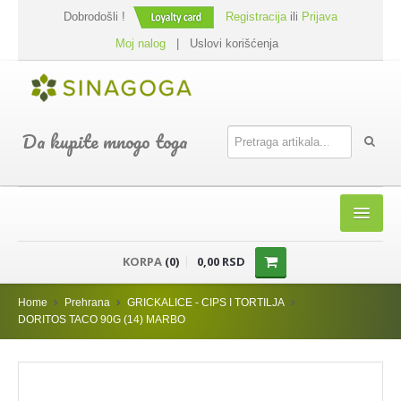
Dobrodošli !
Registracija
ili
Prijava
Moj nalog
|
Uslovi korišćenja
Da kupite mnogo toga
HOME
KORPA
(0)
0,00 RSD
SHOP
Home
Prehrana
GRICKALICE - CIPS I TORTILJA
PREHRANA
DORITOS TACO 90G (14) MARBO
DODACI JELIMA