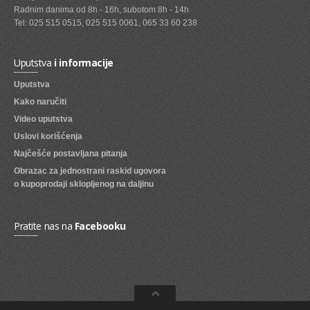
Radnim danima od 8h - 16h, subotom 8h - 14h
SVEZE VOCE
Tel: 025 515 0515, 025 515 0061, 065 33 60 238
SVEZE POVRCE
Uputstva
i informacije
DZEMOVI, MARMALADE I MED
Uputstva
BOMBONI
Kako naručiti
Video uputstva
ZVAKE
Uslovi korišćenja
LIZALICE
Najčešće postavljana pitanja
Obrazac za jednostrani raskid ugovora
COKOLADE
o kupoprodaji sklopljenog na daljinu
KREMOVI
BOMBONJERE I PRALINE
Pratite nas na
Facebooku
MALE COKOLADE I BAROVI
KEKSOVI
KEKS STRUDLE