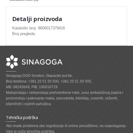
SVEZE MESO - PILETINA
MINI DELIKATES I VIRSLE
Detalji proizvoda
ZAMRZNUTO MESO SVINJSKO
Kataloški broj: 8606017379416
Broj pregleda:
ZAMRZNUTA RIBA
ZAMRZNUTO MESO PILETINA
PASTETE I MESNI NARESCI
TUNJEVINE I KONZERVE
Sinagoga DOO Sombor, Staparski put bb,
GOTOVA JELA
Broj telefona: +381 25 51 50 500, +381 25 51 50 505,
MB: 08245649, PIB: 100016729
SIROVINA ZA GASTRO
Maloprodaja i veleprodaja prehrambene robe, uvoz ambalažnog papira i
proizvodnja i pakovanje maka, suncokreta, kikirikija, ovsenih, raženih,
GASTRO
pšeničnih i sojinih pahuljica.
KISELISI
Tehnička podrška
KECAP, SENF, REN, PARADAJZ,SOS
Ako imate problema oko registracije ili online porudžbine, na raspolaganju
Vam je naša tehnička podrška.
KOMPOTI