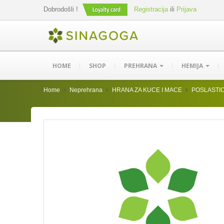
Dobrodošli !
Registracija
ili
Prijava
HOME
SHOP
PREHRANA
HEMIJA
Home
Neprehrana
HRANA ZA KUCE I MACE
POSLASTIC