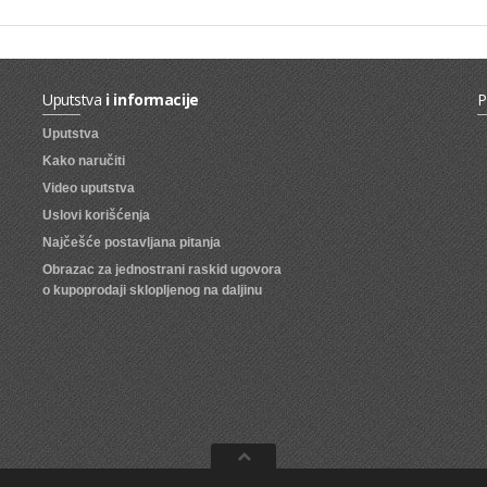
Uputstva
i informacije
P
Uputstva
Kako naručiti
Video uputstva
Uslovi korišćenja
Najčešće postavljana pitanja
Obrazac za jednostrani raskid ugovora
o kupoprodaji sklopljenog na daljinu