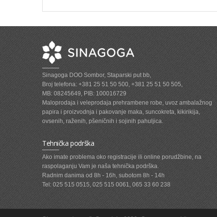
Sinagoga DOO Sombor, Staparski put bb,
Broj telefona: +381 25 51 50 500, +381 25 51 50 505,
MB: 08245649, PIB: 100016729
Maloprodaja i veleprodaja prehrambene robe, uvoz ambalažnog
papira i proizvodnja i pakovanje maka, suncokreta, kikirikija,
ovsenih, raženih, pšeničnih i sojinih pahuljica.
Tehnička podrška
Ako imate problema oko registracije ili online porudžbine, na
raspolaganju Vam je naša tehnička podrška.
Radnim danima od 8h - 16h, subotom 8h - 14h
Tel: 025 515 0515, 025 515 0061, 065 33 60 238