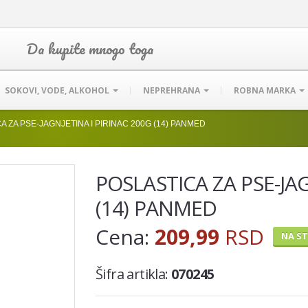
Da kupite mnogo toga
SOKOVI, VODE, ALKOHOL
NEPREHRANA
ROBNA MARKA
A ZA PSE-JAGNJETINA I PIRINAC 200G (14) PANMED
POSLASTICA ZA PSE-JAG
(14) PANMED
Cena:
209,99
RSD
NA S
Šifra artikla:
070245