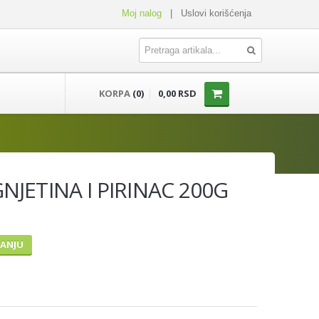
Moj nalog
|
Uslovi korišćenja
KORPA
(0)
0,00 RSD
NJETINA I PIRINAC 200G
TANJU