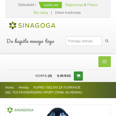
Dobrodošli !
Registracija
ili
Prijava
Moj nalog
|
Uslovi korišćenja
Da kupite mnogo toga
HOME
KORPA
(0)
0,00 RSD
SHOP
Home
Hemija
KUPKE I GELOVI ZA TUSIRANJE
PREHRANA
GEL TUS FA ENERGIZING SPORT 250ML (6) HENKEL
DODACI JELIMA