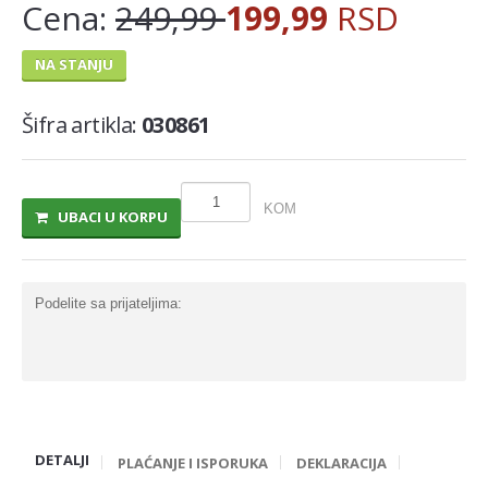
Cena:
249,99
199,99
RSD
MLECNI PROIZVODI
NA STANJU
TRAJNO I COKOLADNO MLEKO
SLADOLEDI
Šifra artikla:
030861
MARGARIN I MASLAC
MAJONEZ I SOS
KOM
UBACI U KORPU
SIR I SIRNI NAMAZI
PROIZVODI OD BILJ.MASTI I ULJA
Podelite sa prijateljima:
VOCNI JOGURTI I PUDINZI
DELIKATES RFS
SVEZE MESO - SVINJSKO
SVEZE MESO - JUNECE
DETALJI
SVEZE MESO - RIBA
PLAĆANJE I ISPORUKA
DEKLARACIJA