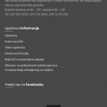
Ako imate problema oko registracije ili online porudžbine, na raspolaganju
Vam je naša tehnička podrška.
SVEZE VOCE
Radnim danima od 8h - 16h, subotom 8h - 14h
Tel: 025 515 0515, 025 515 0061, 065 33 60 238
SVEZE POVRCE
DZEMOVI, MARMALADE I MED
Uputstva
i informacije
BOMBONI
Uputstva
Kako naručiti
ZVAKE
Video uputstva
LIZALICE
Uslovi korišćenja
COKOLADE
Najčešće postavljana pitanja
Obrazac za jednostrani raskid ugovora
KREMOVI
o kupoprodaji sklopljenog na daljinu
BOMBONJERE I PRALINE
Pratite nas na
Facebooku
MALE COKOLADE I BAROVI
KEKSOVI
KEKS STRUDLE