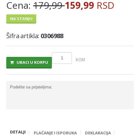
Cena:
179,99
159,99
RSD
MLECNI PROIZVODI
NA STANJU
TRAJNO I COKOLADNO MLEKO
SLADOLEDI
Šifra artikla:
0306988
MARGARIN I MASLAC
MAJONEZ I SOS
KOM
UBACI U KORPU
SIR I SIRNI NAMAZI
PROIZVODI OD BILJ.MASTI I ULJA
Podelite sa prijateljima:
VOCNI JOGURTI I PUDINZI
DELIKATES RFS
SVEZE MESO - SVINJSKO
SVEZE MESO - JUNECE
DETALJI
SVEZE MESO - RIBA
PLAĆANJE I ISPORUKA
DEKLARACIJA