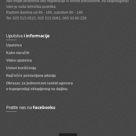
Ako imate problema oko registracije ili online porudžbine, na raspolaganju
Vam je naša tehnička podrška.
SVEZE VOCE
Radnim danima od 8h - 16h, subotom 8h - 14h
Tel: 025 515 0515, 025 515 0061, 065 33 60 238
SVEZE POVRCE
DZEMOVI, MARMALADE I MED
Uputstva
i informacije
BOMBONI
Uputstva
Kako naručiti
ZVAKE
Video uputstva
LIZALICE
Uslovi korišćenja
COKOLADE
Najčešće postavljana pitanja
Obrazac za jednostrani raskid ugovora
KREMOVI
o kupoprodaji sklopljenog na daljinu
BOMBONJERE I PRALINE
Pratite nas na
Facebooku
MALE COKOLADE I BAROVI
KEKSOVI
KEKS STRUDLE