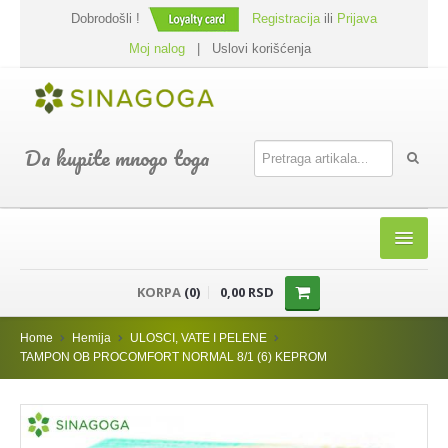
Dobrodošli !
Registracija
ili
Prijava
Moj nalog
|
Uslovi korišćenja
Da kupite mnogo toga
HOME
KORPA
(0)
0,00 RSD
SHOP
Home
Hemija
ULOSCI, VATE I PELENE
PREHRANA
TAMPON OB PROCOMFORT NORMAL 8/1 (6) KEPROM
DODACI JELIMA