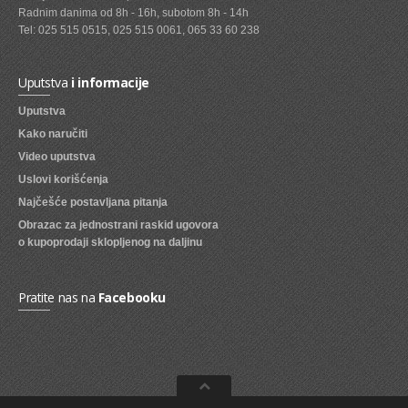
Radnim danima od 8h - 16h, subotom 8h - 14h
SVEZE VOCE
Tel: 025 515 0515, 025 515 0061, 065 33 60 238
SVEZE POVRCE
Uputstva
i informacije
DZEMOVI, MARMALADE I MED
Uputstva
BOMBONI
Kako naručiti
Video uputstva
ZVAKE
Uslovi korišćenja
LIZALICE
Najčešće postavljana pitanja
Obrazac za jednostrani raskid ugovora
COKOLADE
o kupoprodaji sklopljenog na daljinu
KREMOVI
BOMBONJERE I PRALINE
Pratite nas na
Facebooku
MALE COKOLADE I BAROVI
KEKSOVI
KEKS STRUDLE