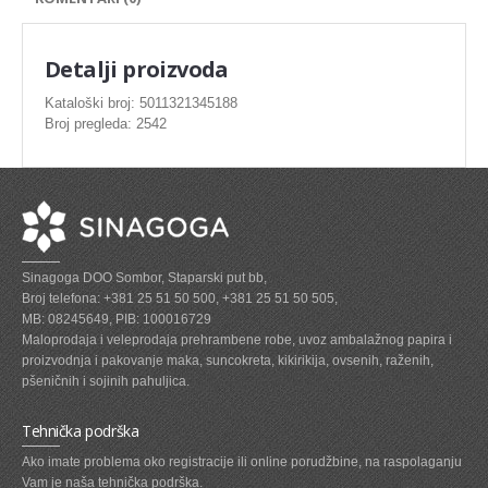
SVEZE MESO - PILETINA
MINI DELIKATES I VIRSLE
Detalji proizvoda
ZAMRZNUTO MESO SVINJSKO
Kataloški broj: 5011321345188
Broj pregleda: 2542
ZAMRZNUTA RIBA
ZAMRZNUTO MESO PILETINA
PASTETE I MESNI NARESCI
TUNJEVINE I KONZERVE
Sinagoga DOO Sombor, Staparski put bb,
GOTOVA JELA
Broj telefona: +381 25 51 50 500, +381 25 51 50 505,
MB: 08245649, PIB: 100016729
SIROVINA ZA GASTRO
Maloprodaja i veleprodaja prehrambene robe, uvoz ambalažnog papira i
proizvodnja i pakovanje maka, suncokreta, kikirikija, ovsenih, raženih,
GASTRO
pšeničnih i sojinih pahuljica.
KISELISI
Tehnička podrška
KECAP, SENF, REN, PARADAJZ,SOS
Ako imate problema oko registracije ili online porudžbine, na raspolaganju
Vam je naša tehnička podrška.
KOMPOTI