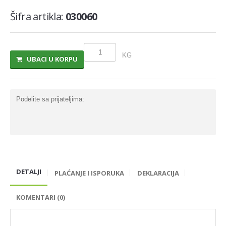
Šifra artikla:
030060
MLECNI PROIZVODI
TRAJNO I COKOLADNO MLEKO
SLADOLEDI
KG
UBACI U KORPU
MARGARIN I MASLAC
MAJONEZ I SOS
Podelite sa prijateljima:
SIR I SIRNI NAMAZI
PROIZVODI OD BILJ.MASTI I ULJA
VOCNI JOGURTI I PUDINZI
DELIKATES RFS
DETALJI
PLAĆANJE I ISPORUKA
DEKLARACIJA
SVEZE MESO - SVINJSKO
SVEZE MESO - JUNECE
KOMENTARI (0)
SVEZE MESO - RIBA