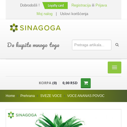
Dobrodošli !
Registracija
ili
Prijava
Moj nalog
|
Uslovi korišćenja
Da kupite mnogo toga
HOME
KORPA
(0)
0,00 RSD
SHOP
Home
Prehrana
SVEZE VOCE
VOCE ANANAS POVOC
PREHRANA
DODACI JELIMA