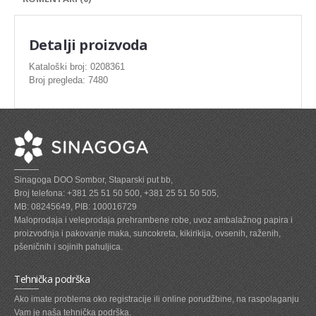
SVEZE MESO - PILETINA
MINI DELIKATES I VIRSLE
Detalji proizvoda
ZAMRZNUTO MESO SVINJSKO
Kataloški broj: 0208361
Broj pregleda: 7480
ZAMRZNUTA RIBA
ZAMRZNUTO MESO PILETINA
PASTETE I MESNI NARESCI
TUNJEVINE I KONZERVE
Sinagoga DOO Sombor, Staparski put bb,
GOTOVA JELA
Broj telefona: +381 25 51 50 500, +381 25 51 50 505,
MB: 08245649, PIB: 100016729
SIROVINA ZA GASTRO
Maloprodaja i veleprodaja prehrambene robe, uvoz ambalažnog papira i
proizvodnja i pakovanje maka, suncokreta, kikirikija, ovsenih, raženih,
GASTRO
pšeničnih i sojinih pahuljica.
KISELISI
Tehnička podrška
KECAP, SENF, REN, PARADAJZ,SOS
Ako imate problema oko registracije ili online porudžbine, na raspolaganju
Vam je naša tehnička podrška.
KOMPOTI