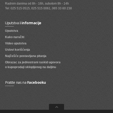
Radnim danima od 8h - 16h, subotom 8h - 14h
SVEZE VOCE
Tel: 025 515 0515, 025 515 0061, 065 33 60 238
SVEZE POVRCE
Uputstva
i informacije
DZEMOVI, MARMALADE I MED
Uputstva
BOMBONI
Kako naručiti
Video uputstva
ZVAKE
Uslovi korišćenja
LIZALICE
Najčešće postavljana pitanja
Obrazac za jednostrani raskid ugovora
COKOLADE
o kupoprodaji sklopljenog na daljinu
KREMOVI
BOMBONJERE I PRALINE
Pratite nas na
Facebooku
MALE COKOLADE I BAROVI
KEKSOVI
KEKS STRUDLE