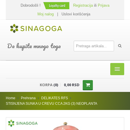
Dobrodošli !
Registracija
ili
Prijava
Moj nalog
|
Uslovi korišćenja
Da kupite mnogo toga
HOME
KORPA
(0)
0,00 RSD
SHOP
Home
Prehrana
DELIKATES RFS
PREHRANA
STISNJENA SUNKA U CREVU CCA 2KG (3) NEOPLANTA
DODACI JELIMA