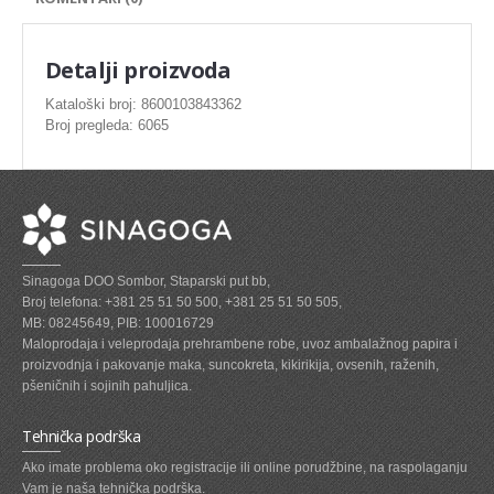
SVEZE MESO - PILETINA
MINI DELIKATES I VIRSLE
Detalji proizvoda
ZAMRZNUTO MESO SVINJSKO
Kataloški broj: 8600103843362
Broj pregleda: 6065
ZAMRZNUTA RIBA
ZAMRZNUTO MESO PILETINA
PASTETE I MESNI NARESCI
TUNJEVINE I KONZERVE
Sinagoga DOO Sombor, Staparski put bb,
GOTOVA JELA
Broj telefona: +381 25 51 50 500, +381 25 51 50 505,
MB: 08245649, PIB: 100016729
SIROVINA ZA GASTRO
Maloprodaja i veleprodaja prehrambene robe, uvoz ambalažnog papira i
proizvodnja i pakovanje maka, suncokreta, kikirikija, ovsenih, raženih,
GASTRO
pšeničnih i sojinih pahuljica.
KISELISI
Tehnička podrška
KECAP, SENF, REN, PARADAJZ,SOS
Ako imate problema oko registracije ili online porudžbine, na raspolaganju
Vam je naša tehnička podrška.
KOMPOTI