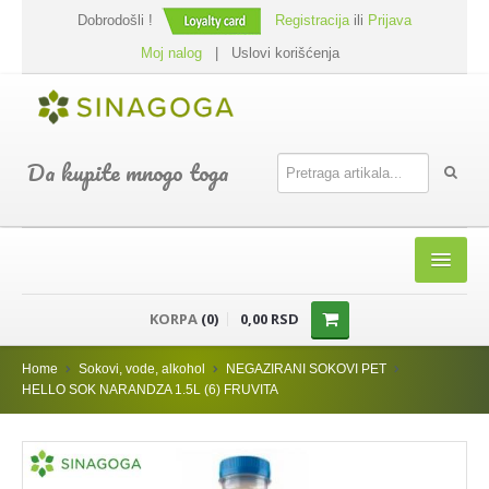
Dobrodošli !
Registracija
ili
Prijava
Moj nalog
|
Uslovi korišćenja
Da kupite mnogo toga
HOME
KORPA
(0)
0,00 RSD
SHOP
Home
Sokovi, vode, alkohol
NEGAZIRANI SOKOVI PET
PREHRANA
HELLO SOK NARANDZA 1.5L (6) FRUVITA
DODACI JELIMA