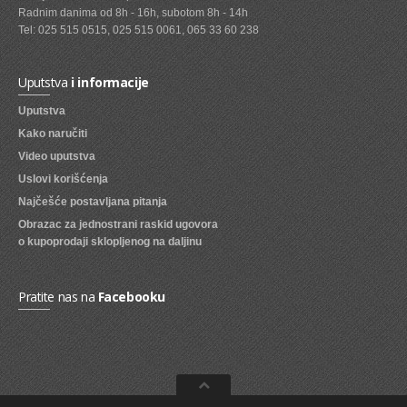
Radnim danima od 8h - 16h, subotom 8h - 14h
SVEZE VOCE
Tel: 025 515 0515, 025 515 0061, 065 33 60 238
SVEZE POVRCE
Uputstva
i informacije
DZEMOVI, MARMALADE I MED
Uputstva
BOMBONI
Kako naručiti
Video uputstva
ZVAKE
Uslovi korišćenja
LIZALICE
Najčešće postavljana pitanja
Obrazac za jednostrani raskid ugovora
COKOLADE
o kupoprodaji sklopljenog na daljinu
KREMOVI
BOMBONJERE I PRALINE
Pratite nas na
Facebooku
MALE COKOLADE I BAROVI
KEKSOVI
KEKS STRUDLE