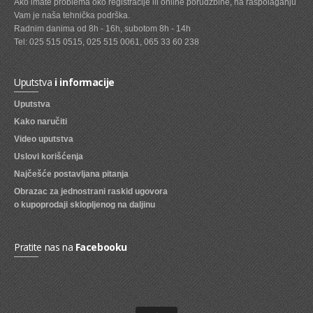
Ako imate problema oko registracije ili online porudžbine, na raspolaganju
Vam je naša tehnička podrška.
SVEZE VOCE
Radnim danima od 8h - 16h, subotom 8h - 14h
Tel: 025 515 0515, 025 515 0061, 065 33 60 238
SVEZE POVRCE
DZEMOVI, MARMALADE I MED
Uputstva
i informacije
BOMBONI
Uputstva
Kako naručiti
ZVAKE
Video uputstva
LIZALICE
Uslovi korišćenja
COKOLADE
Najčešće postavljana pitanja
Obrazac za jednostrani raskid ugovora
KREMOVI
o kupoprodaji sklopljenog na daljinu
BOMBONJERE I PRALINE
Pratite nas na
Facebooku
MALE COKOLADE I BAROVI
KEKSOVI
KEKS STRUDLE