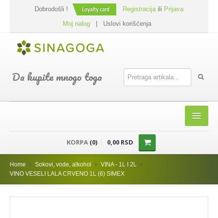
Dobrodošli !
Registracija
ili
Prijava
Moj nalog
|
Uslovi korišćenja
Da kupite mnogo toga
HOME
KORPA
(0)
0,00 RSD
SHOP
Home
Sokovi, vode, alkohol
VINA - 1L I 2L
PREHRANA
VINO VESELI LALA CRVENO 1L (6) SIMEX
DODACI JELIMA