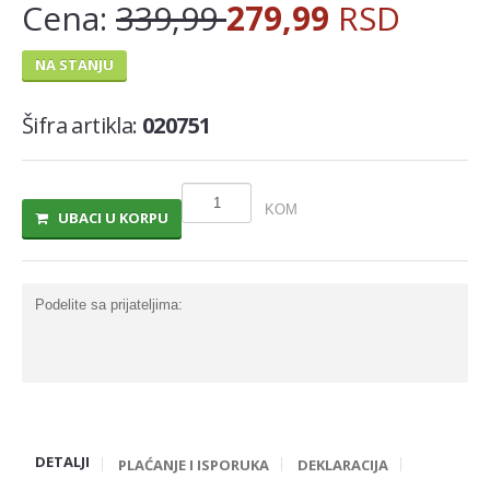
Cena:
339,99
279,99
RSD
MLECNI PROIZVODI
NA STANJU
TRAJNO I COKOLADNO MLEKO
SLADOLEDI
Šifra artikla:
020751
MARGARIN I MASLAC
MAJONEZ I SOS
KOM
UBACI U KORPU
SIR I SIRNI NAMAZI
PROIZVODI OD BILJ.MASTI I ULJA
Podelite sa prijateljima:
VOCNI JOGURTI I PUDINZI
DELIKATES RFS
SVEZE MESO - SVINJSKO
SVEZE MESO - JUNECE
DETALJI
SVEZE MESO - RIBA
PLAĆANJE I ISPORUKA
DEKLARACIJA