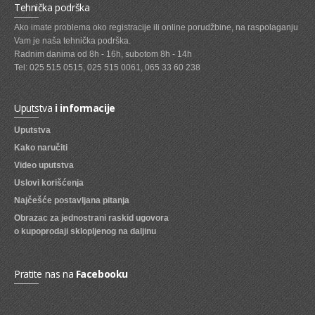
Tehnička podrška
SVEZE VOCE
Ako imate problema oko registracije ili online porudžbine, na raspolaganju
Vam je naša tehnička podrška.
SVEZE POVRCE
Radnim danima od 8h - 16h, subotom 8h - 14h
Tel: 025 515 0515, 025 515 0061, 065 33 60 238
DZEMOVI, MARMALADE I MED
BOMBONI
Uputstva
i informacije
ZVAKE
Uputstva
Kako naručiti
LIZALICE
Video uputstva
COKOLADE
Uslovi korišćenja
KREMOVI
Najčešće postavljana pitanja
Obrazac za jednostrani raskid ugovora
BOMBONJERE I PRALINE
o kupoprodaji sklopljenog na daljinu
MALE COKOLADE I BAROVI
Pratite nas na
Facebooku
KEKSOVI
KEKS STRUDLE