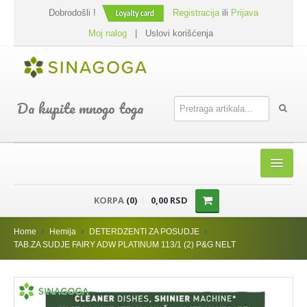
Dobrodošli !
Registracija
ili
Prijava
Moj nalog
|
Uslovi korišćenja
Da kupite mnogo toga
HOME
KORPA
(0)
0,00 RSD
SHOP
Home
Hemija
DETERDZENTI ZA POSUDJE
PREHRANA
TAB.ZA SUDJE FAIRY ADW PLATINUM 113/1 (2) P&G NELT
DODACI JELIMA