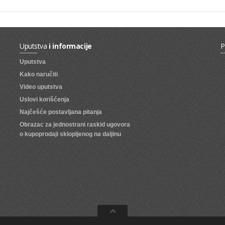
Uputstva
i informacije
P
Uputstva
Kako naručiti
Video uputstva
Uslovi korišćenja
Najčešće postavljana pitanja
Obrazac za jednostrani raskid ugovora
o kupoprodaji sklopljenog na daljinu