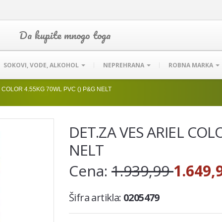
Da kupite mnogo toga
SOKOVI, VODE, ALKOHOL
NEPREHRANA
ROBNA MARKA
L COLOR 4.55KG 70WL PVC () P&G NELT
DET.ZA VES ARIEL COL
NELT
Cena:
1.939,99
1.649,
Šifra artikla:
0205479