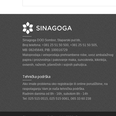
Sinagoga DOO Sombor, Staparski put bb,
Broj telefona: +381 25 51 50 500, +381 25 51 50 505,
MB: 08245649, PIB: 100016729
Maloprodaja i veleprodaja prehrambene robe, uvoz ambalažnog
papira i proizvodnja i pakovanje maka, suncokreta, kikirikija,
ovsenih, raženih, pšeničnih i sojinih pahuljica.
Tehnička podrška
Ako imate problema oko registracije ili online porudžbine, na
raspolaganju Vam je naša tehnička podrška.
Radnim danima od 8h - 16h, subotom 8h - 14h
Tel: 025 515 0515, 025 515 0061, 065 33 60 238