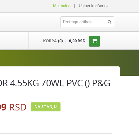
Moj nalog
|
Uslovi korišćenja
KORPA
(0)
0,00 RSD
OR 4.55KG 70WL PVC () P&G
99
RSD
NA STANJU