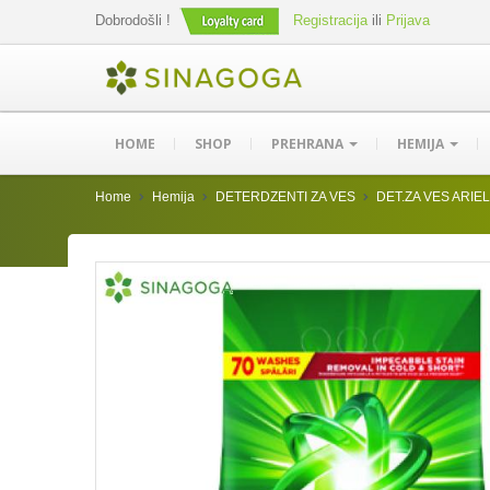
Dobrodošli !
Registracija
ili
Prijava
HOME
SHOP
PREHRANA
HEMIJA
Home
Hemija
DETERDZENTI ZA VES
DET.ZA VES ARIE