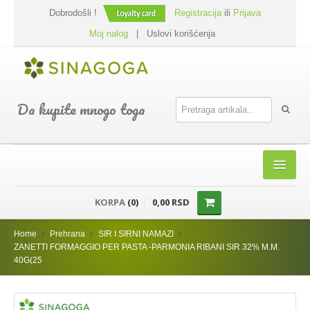
Dobrodošli !
Registracija
ili
Prijava
Moj nalog
|
Uslovi korišćenja
Da kupite mnogo toga
HOME
KORPA
(0)
0,00 RSD
SHOP
Home
Prehrana
SIR I SIRNI NAMAZI
PREHRANA
ZANETTI FORMAGGIO PER PASTA -PARMONIA RIBANI SIR 32% M.M.
40G(25
DODACI JELIMA