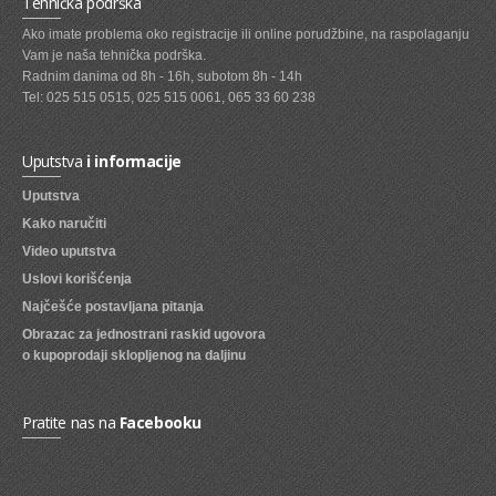
Tehnička podrška
Ako imate problema oko registracije ili online porudžbine, na raspolaganju
SVEZE VOCE
Vam je naša tehnička podrška.
SVEZE POVRCE
Radnim danima od 8h - 16h, subotom 8h - 14h
Tel: 025 515 0515, 025 515 0061, 065 33 60 238
DZEMOVI, MARMALADE I MED
BOMBONI
Uputstva
i informacije
ZVAKE
Uputstva
Kako naručiti
LIZALICE
Video uputstva
COKOLADE
Uslovi korišćenja
Najčešće postavljana pitanja
KREMOVI
Obrazac za jednostrani raskid ugovora
BOMBONJERE I PRALINE
o kupoprodaji sklopljenog na daljinu
MALE COKOLADE I BAROVI
Pratite nas na
Facebooku
KEKSOVI
KEKS STRUDLE