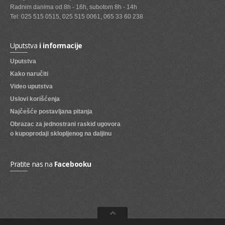
Radnim danima od 8h - 16h, subotom 8h - 14h
SVEZE VOCE
Tel: 025 515 0515, 025 515 0061, 065 33 60 238
SVEZE POVRCE
Uputstva
i informacije
DZEMOVI, MARMALADE I MED
Uputstva
BOMBONI
Kako naručiti
Video uputstva
ZVAKE
Uslovi korišćenja
LIZALICE
Najčešće postavljana pitanja
Obrazac za jednostrani raskid ugovora
COKOLADE
o kupoprodaji sklopljenog na daljinu
KREMOVI
BOMBONJERE I PRALINE
Pratite nas na
Facebooku
MALE COKOLADE I BAROVI
KEKSOVI
KEKS STRUDLE