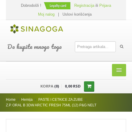
Dobrodošli !
Registracija
ili
Prijava
Moj nalog
|
Uslovi korišćenja
Da kupite mnogo toga
HOME
KORPA
(0)
0,00 RSD
SHOP
Home
Hemija
PASTE I CETKICE ZA ZUBE
PREHRANA
Z.P. ORAL B 3DW ARCTIC FRESH 75ML (12) P&G NELT
DODACI JELIMA