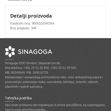
SVEZE MESO - PILETINA
MINI DELIKATES I VIRSLE
Detalji proizvoda
ZAMRZNUTO MESO SVINJSKO
Kataloški broj: 8606102040344
Broj pregleda: 348
ZAMRZNUTA RIBA
ZAMRZNUTO MESO PILETINA
PASTETE I MESNI NARESCI
TUNJEVINE I KONZERVE
Sinagoga DOO Sombor, Staparski put bb,
GOTOVA JELA
Broj telefona: +381 25 51 50 500, +381 25 51 50 505,
MB: 08245649, PIB: 100016729
SIROVINA ZA GASTRO
Maloprodaja i veleprodaja prehrambene robe, uvoz ambalažnog papira i
proizvodnja i pakovanje maka, suncokreta, kikirikija, ovsenih, raženih,
GASTRO
pšeničnih i sojinih pahuljica.
KISELISI
Tehnička podrška
KECAP, SENF, REN, PARADAJZ,SOS
Ako imate problema oko registracije ili online porudžbine, na raspolaganju
Vam je naša tehnička podrška.
KOMPOTI