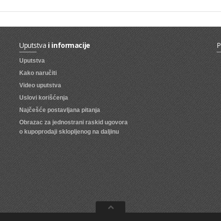
Uputstva
i informacije
P
Uputstva
Kako naručiti
Video uputstva
Uslovi korišćenja
Najčešće postavljana pitanja
Obrazac za jednostrani raskid ugovora
o kupoprodaji sklopljenog na daljinu