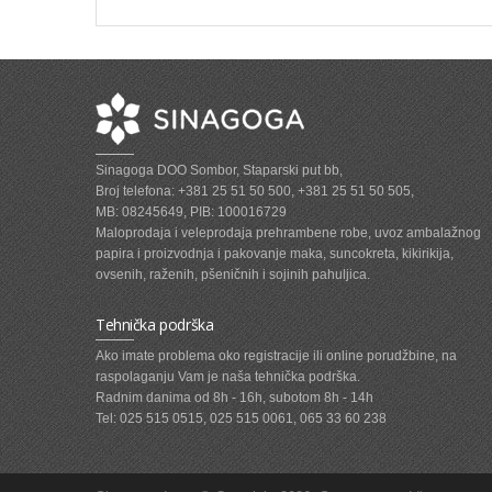
Sinagoga DOO Sombor, Staparski put bb,
Broj telefona: +381 25 51 50 500, +381 25 51 50 505,
MB: 08245649, PIB: 100016729
Maloprodaja i veleprodaja prehrambene robe, uvoz ambalažnog
papira i proizvodnja i pakovanje maka, suncokreta, kikirikija,
ovsenih, raženih, pšeničnih i sojinih pahuljica.
Tehnička podrška
Ako imate problema oko registracije ili online porudžbine, na
raspolaganju Vam je naša tehnička podrška.
Radnim danima od 8h - 16h, subotom 8h - 14h
Tel: 025 515 0515, 025 515 0061, 065 33 60 238