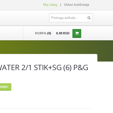
Moj nalog
|
Uslovi korišćenja
KORPA
(0)
0,00 RSD
ATER 2/1 STIK+SG (6) P&G
TANJU