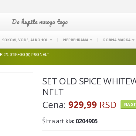
Da kupite mnogo toga
SOKOVI, VODE, ALKOHOL
NEPREHRANA
ROBNA MARKA
 2/1 STIK+SG (6) P&G NELT
SET OLD SPICE WHITEW
NELT
Cena:
929,99
RSD
NA S
Šifra artikla:
0204905