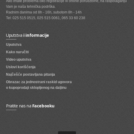
Ako imate problema oko registracije ili online porudžbine, na raspolaganju
Vam je naša tehnička podrška.
SVEZE VOCE
Radnim danima od 8h - 16h, subotom 8h - 14h
Tel: 025 515 0515, 025 515 0061, 065 33 60 238
SVEZE POVRCE
DZEMOVI, MARMALADE I MED
Uputstva
i informacije
BOMBONI
Uputstva
Kako naručiti
ZVAKE
Video uputstva
LIZALICE
Uslovi korišćenja
COKOLADE
Najčešće postavljana pitanja
Obrazac za jednostrani raskid ugovora
KREMOVI
o kupoprodaji sklopljenog na daljinu
BOMBONJERE I PRALINE
Pratite nas na
Facebooku
MALE COKOLADE I BAROVI
KEKSOVI
KEKS STRUDLE