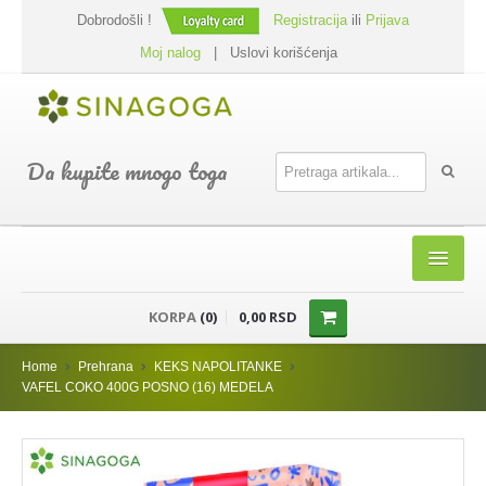
Dobrodošli !
Registracija
ili
Prijava
Moj nalog
|
Uslovi korišćenja
Da kupite mnogo toga
HOME
KORPA
(0)
0,00 RSD
SHOP
Home
Prehrana
KEKS NAPOLITANKE
PREHRANA
VAFEL COKO 400G POSNO (16) MEDELA
DODACI JELIMA