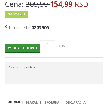
Cena:
209,99
154,99
RSD
MLECNI PROIZVODI
NA STANJU
TRAJNO I COKOLADNO MLEKO
SLADOLEDI
Šifra artikla:
0203909
MARGARIN I MASLAC
MAJONEZ I SOS
KOM
UBACI U KORPU
SIR I SIRNI NAMAZI
PROIZVODI OD BILJ.MASTI I ULJA
Podelite sa prijateljima:
VOCNI JOGURTI I PUDINZI
DELIKATES RFS
SVEZE MESO - SVINJSKO
SVEZE MESO - JUNECE
DETALJI
SVEZE MESO - RIBA
PLAĆANJE I ISPORUKA
DEKLARACIJA