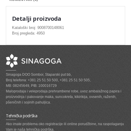
SVEZE MESO - PILETINA
MINI DELIKATES I VIRSLE
Detalji proizvoda
ZAMRZNUTO MESO SVINJSKO
Kataloški broj: 9008700148061
Broj pregleda: 4950
ZAMRZNUTA RIBA
ZAMRZNUTO MESO PILETINA
PASTETE I MESNI NARESCI
TUNJEVINE I KONZERVE
Sinagoga DOO Sombor, Staparski put bb,
GOTOVA JELA
Broj telefona: +381 25 51 50 500, +381 25 51 50 505,
MB: 08245649, PIB: 100016729
SIROVINA ZA GASTRO
Maloprodaja i veleprodaja prehrambene robe, uvoz ambalažnog papira i
proizvodnja i pakovanje maka, suncokreta, kikirikija, ovsenih, raženih,
GASTRO
pšeničnih i sojinih pahuljica.
KISELISI
Tehnička podrška
KECAP, SENF, REN, PARADAJZ,SOS
Ako imate problema oko registracije ili online porudžbine, na raspolaganju
Vam je naša tehnička podrška.
KOMPOTI