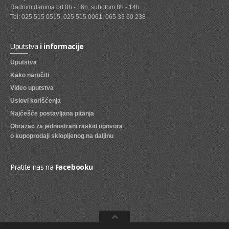
Radnim danima od 8h - 16h, subotom 8h - 14h
SVEZE VOCE
Tel: 025 515 0515, 025 515 0061, 065 33 60 238
SVEZE POVRCE
Uputstva
i informacije
DZEMOVI, MARMALADE I MED
Uputstva
BOMBONI
Kako naručiti
Video uputstva
ZVAKE
Uslovi korišćenja
LIZALICE
Najčešće postavljana pitanja
Obrazac za jednostrani raskid ugovora
COKOLADE
o kupoprodaji sklopljenog na daljinu
KREMOVI
BOMBONJERE I PRALINE
Pratite nas na
Facebooku
MALE COKOLADE I BAROVI
KEKSOVI
KEKS STRUDLE