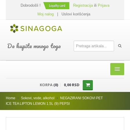
Dobrodošli !
Registracija
ili
Prijava
Moj nalog
|
Uslovi korišćenja
Da kupite mnogo toga
HOME
KORPA
(0)
0,00 RSD
SHOP
Home
Sokovi, vode, alkohol
NEGAZIRANI SOKOVI PET
PREHRANA
ICE TEA LIPTON LEMON 1.5L (9) PEPSI
DODACI JELIMA