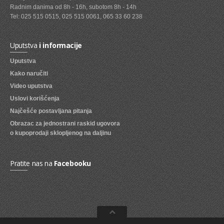
Radnim danima od 8h - 16h, subotom 8h - 14h
SVEZE VOCE
Tel: 025 515 0515, 025 515 0061, 065 33 60 238
SVEZE POVRCE
Uputstva
i informacije
DZEMOVI, MARMALADE I MED
Uputstva
BOMBONI
Kako naručiti
Video uputstva
ZVAKE
Uslovi korišćenja
LIZALICE
Najčešće postavljana pitanja
Obrazac za jednostrani raskid ugovora
COKOLADE
o kupoprodaji sklopljenog na daljinu
KREMOVI
BOMBONJERE I PRALINE
Pratite nas na
Facebooku
MALE COKOLADE I BAROVI
KEKSOVI
KEKS STRUDLE