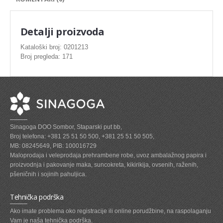
SVEZE MESO - PILETINA
MINI DELIKATES I VIRSLE
Detalji proizvoda
ZAMRZNUTO MESO SVINJSKO
Kataloški broj: 0201213
Broj pregleda: 171
ZAMRZNUTA RIBA
ZAMRZNUTO MESO PILETINA
PASTETE I MESNI NARESCI
TUNJEVINE I KONZERVE
Sinagoga DOO Sombor, Staparski put bb,
GOTOVA JELA
Broj telefona: +381 25 51 50 500, +381 25 51 50 505,
MB: 08245649, PIB: 100016729
SIROVINA ZA GASTRO
Maloprodaja i veleprodaja prehrambene robe, uvoz ambalažnog papira i
proizvodnja i pakovanje maka, suncokreta, kikirikija, ovsenih, raženih,
GASTRO
pšeničnih i sojinih pahuljica.
KISELISI
Tehnička podrška
KECAP, SENF, REN, PARADAJZ,SOS
Ako imate problema oko registracije ili online porudžbine, na raspolaganju
Vam je naša tehnička podrška.
KOMPOTI