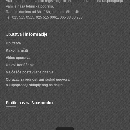
Ako imate problema oko registracije ili online porudžbine, na raspolaganju
Vam je naša tehnička podrška.
SVEZE VOCE
Radnim danima od 8h - 16h, subotom 8h - 14h
Tel: 025 515 0515, 025 515 0061, 065 33 60 238
SVEZE POVRCE
DZEMOVI, MARMALADE I MED
Uputstva
i informacije
BOMBONI
Uputstva
Kako naručiti
ZVAKE
Video uputstva
LIZALICE
Uslovi korišćenja
COKOLADE
Najčešće postavljana pitanja
Obrazac za jednostrani raskid ugovora
KREMOVI
o kupoprodaji sklopljenog na daljinu
BOMBONJERE I PRALINE
Pratite nas na
Facebooku
MALE COKOLADE I BAROVI
KEKSOVI
KEKS STRUDLE