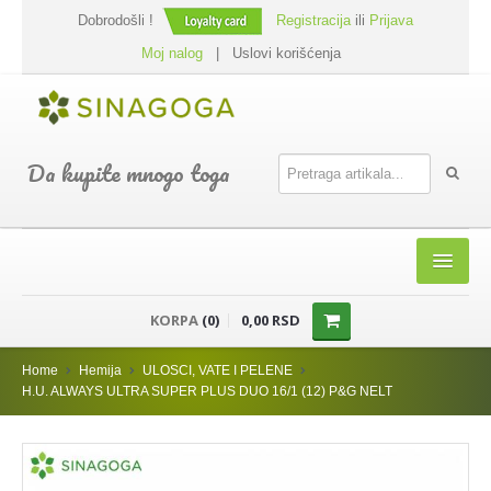
Dobrodošli !
Registracija
ili
Prijava
Moj nalog
|
Uslovi korišćenja
Da kupite mnogo toga
HOME
KORPA
(0)
0,00 RSD
SHOP
Home
Hemija
ULOSCI, VATE I PELENE
PREHRANA
H.U. ALWAYS ULTRA SUPER PLUS DUO 16/1 (12) P&G NELT
DODACI JELIMA