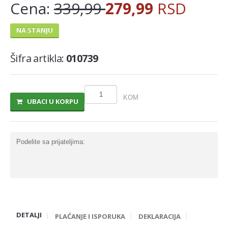
Cena:
339,99
279,99
RSD
MLECNI PROIZVODI
NA STANJU
TRAJNO I COKOLADNO MLEKO
SLADOLEDI
Šifra artikla:
010739
MARGARIN I MASLAC
MAJONEZ I SOS
KOM
UBACI U KORPU
SIR I SIRNI NAMAZI
PROIZVODI OD BILJ.MASTI I ULJA
Podelite sa prijateljima:
VOCNI JOGURTI I PUDINZI
DELIKATES RFS
SVEZE MESO - SVINJSKO
SVEZE MESO - JUNECE
DETALJI
SVEZE MESO - RIBA
PLAĆANJE I ISPORUKA
DEKLARACIJA