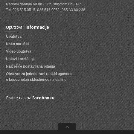
Radnim danima od 8h - 16h, subotom 8h - 14h
SVEZE VOCE
Tel: 025 515 0515, 025 515 0061, 065 33 60 238
SVEZE POVRCE
Uputstva
i informacije
DZEMOVI, MARMALADE I MED
Uputstva
BOMBONI
Kako naručiti
Video uputstva
ZVAKE
Uslovi korišćenja
LIZALICE
Najčešće postavljana pitanja
Obrazac za jednostrani raskid ugovora
COKOLADE
o kupoprodaji sklopljenog na daljinu
KREMOVI
BOMBONJERE I PRALINE
Pratite nas na
Facebooku
MALE COKOLADE I BAROVI
KEKSOVI
KEKS STRUDLE