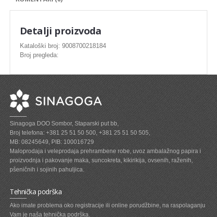
SVEZE MESO - PILETINA
MINI DELIKATES I VIRSLE
Detalji proizvoda
ZAMRZNUTO MESO SVINJSKO
Kataloški broj: 9008700218184
Broj pregleda:
ZAMRZNUTA RIBA
ZAMRZNUTO MESO PILETINA
PASTETE I MESNI NARESCI
TUNJEVINE I KONZERVE
Sinagoga DOO Sombor, Staparski put bb,
GOTOVA JELA
Broj telefona: +381 25 51 50 500, +381 25 51 50 505,
MB: 08245649, PIB: 100016729
SIROVINA ZA GASTRO
Maloprodaja i veleprodaja prehrambene robe, uvoz ambalažnog papira i
proizvodnja i pakovanje maka, suncokreta, kikirikija, ovsenih, raženih,
GASTRO
pšeničnih i sojinih pahuljica.
KISELISI
Tehnička podrška
KECAP, SENF, REN, PARADAJZ,SOS
Ako imate problema oko registracije ili online porudžbine, na raspolaganju
Vam je naša tehnička podrška.
KOMPOTI