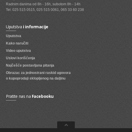
Radnim danima od 8h - 16h, subotom 8h - 14h
SVEZE VOCE
Tel: 025 515 0515, 025 515 0061, 065 33 60 238
SVEZE POVRCE
Uputstva
i informacije
DZEMOVI, MARMALADE I MED
Uputstva
BOMBONI
Kako naručiti
Video uputstva
ZVAKE
Uslovi korišćenja
LIZALICE
Najčešće postavljana pitanja
Obrazac za jednostrani raskid ugovora
COKOLADE
o kupoprodaji sklopljenog na daljinu
KREMOVI
BOMBONJERE I PRALINE
Pratite nas na
Facebooku
MALE COKOLADE I BAROVI
KEKSOVI
KEKS STRUDLE