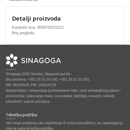
SVEZE MESO - PILETINA
MINI DELIKATES I VIRSLE
Detalji proizvoda
ZAMRZNUTO MESO SVINJSKO
Kataloški broj: 9008700215312
Broj pregleda:
ZAMRZNUTA RIBA
ZAMRZNUTO MESO PILETINA
PASTETE I MESNI NARESCI
TUNJEVINE I KONZERVE
Sinagoga DOO Sombor, Staparski put bb,
GOTOVA JELA
Broj telefona: +381 25 51 50 500, +381 25 51 50 505,
MB: 08245649, PIB: 100016729
SIROVINA ZA GASTRO
Maloprodaja i veleprodaja prehrambene robe, uvoz ambalažnog papira i
proizvodnja i pakovanje maka, suncokreta, kikirikija, ovsenih, raženih,
GASTRO
pšeničnih i sojinih pahuljica.
KISELISI
Tehnička podrška
KECAP, SENF, REN, PARADAJZ,SOS
Ako imate problema oko registracije ili online porudžbine, na raspolaganju
Vam je naša tehnička podrška.
KOMPOTI