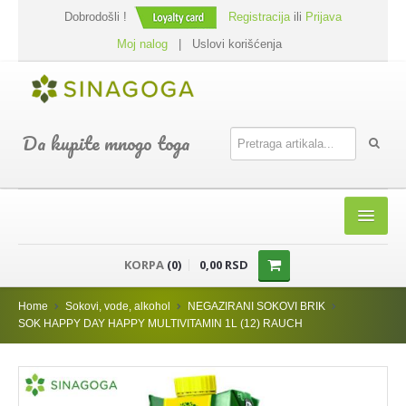
Dobrodošli !
Registracija
ili
Prijava
Moj nalog
|
Uslovi korišćenja
Da kupite mnogo toga
HOME
KORPA
(0)
0,00 RSD
SHOP
Home
Sokovi, vode, alkohol
NEGAZIRANI SOKOVI BRIK
PREHRANA
SOK HAPPY DAY HAPPY MULTIVITAMIN 1L (12) RAUCH
DODACI JELIMA